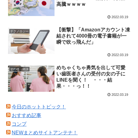
高騰ｗｗｗｗ
2022.03.19
【衝撃】「Amazonアカウント凍
テクノロジー
結されて4000冊の電子書籍が一
瞬で吹っ飛んだ」
2022.03.19
めちゃくちゃ勇気を出して可愛
その他・雑談
い歯医者さんの受付の女の子に
LINEを聞く！ ・・・結
果・・・っ！！
2022.03.19
今日のホットトピック！
おすすめ記事
コンプ
NEWまとめサイトアンテナ！