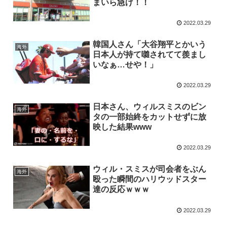
まいら急げ！！
2022.03.29
韓国人さん「大谷翔平とかいう
海外
日本人が持て囃されてて羨まし
いなぁ…せや！」
2022.03.29
日本さん、ウィルスミスのビン
海外
タの一部始終をカットせずに放
映した結果www
2022.03.29
ウィル・スミスが司会者をぶん
海外
殴った瞬間のハリウッドスター
達の反応ｗｗｗ
2022.03.29