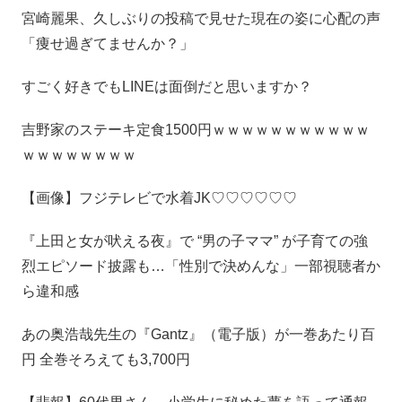
宮崎麗果、久しぶりの投稿で見せた現在の姿に心配の声
「痩せ過ぎてませんか？」
すごく好きでもLINEは面倒だと思いますか？
吉野家のステーキ定食1500円ｗｗｗｗｗｗｗｗｗｗｗ
ｗｗｗｗｗｗｗｗ
【画像】フジテレビで水着JK♡♡♡♡♡♡
『上田と女が吠える夜』で “男の子ママ” が子育ての強
烈エピソード披露も…「性別で決めんな」一部視聴者か
ら違和感
あの奥浩哉先生の『Gantz』（電子版）が一巻あたり百
円 全巻そろえても3,700円