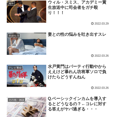
ウィル・スミス、アカデミー賞
海外
生放送中に司会者をガチ殴
り！！！
2022.03.29
妻との性の悩みを吐き出すスレ
夫婦生活
2022.03.26
水戸黄門はパーティ行動やから
テレビ番組
ええけど暴れん坊将軍ソロで負
けたらどうすんねん
2022.03.26
Q.ベーシックインカムを導入す
その他・雑談
るとどうなるの？←コレに対す
る答えがヤバ過ぎる・・・