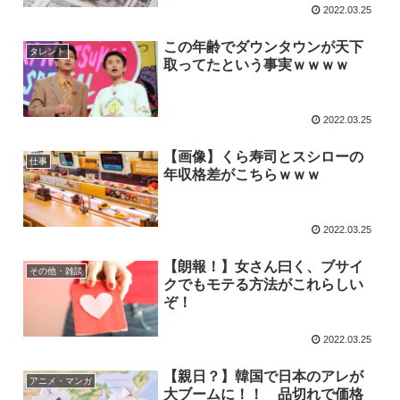
2022.03.25
この年齢でダウンタウンが天下
タレント
取ってたという事実ｗｗｗｗ
2022.03.25
【画像】くら寿司とスシローの
仕事
年収格差がこちらｗｗｗ
2022.03.25
【朗報！】女さん曰く、ブサイ
その他・雑談
クでもモテる方法がこれらしい
ぞ！
2022.03.25
【親日？】韓国で日本のアレが
アニメ・マンガ
大ブームに！！ 品切れで価格