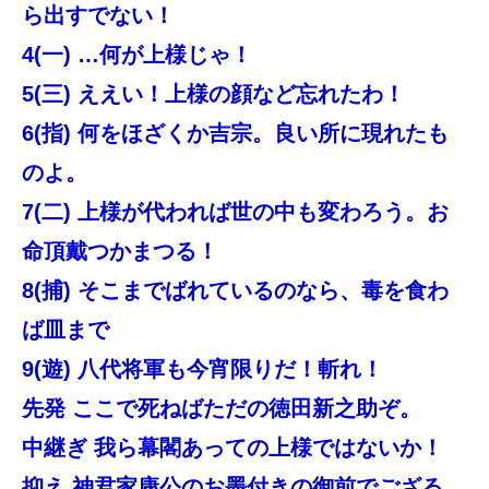
ら出すでない！
4(一) …何が上様じゃ！
5(三) ええい！上様の顔など忘れたわ！
6(指) 何をほざくか吉宗。良い所に現れたも
のよ。
7(二) 上様が代われば世の中も変わろう。お
命頂戴つかまつる！
8(捕) そこまでばれているのなら、毒を食わ
ば皿まで
9(遊) 八代将軍も今宵限りだ！斬れ！
先発 ここで死ねばただの徳田新之助ぞ。
中継ぎ 我ら幕閣あっての上様ではないか！
抑え 神君家康公のお墨付きの御前でござる