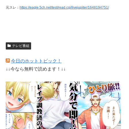
元スレ：
https://eagle.5ch.net/test/read.cgi/livejupiter/1648194751/
テレビ番組
今日のホットトピック！
↓↓今なら無料で読めます！↓↓