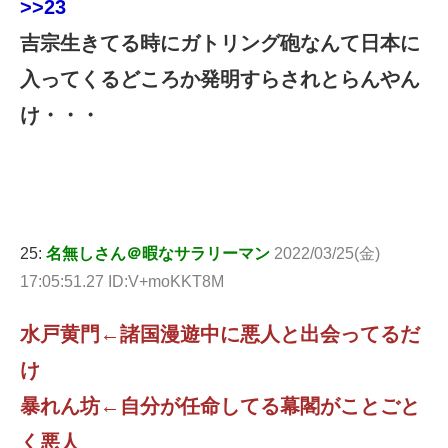
>>23
吉宗生きてる時にガトリング砲なんて日本に
入ってくるどころか発明すらされとらんやん
け・・・
25:
名無しさん＠暇なサラリーマン
2022/03/25(金)
17:05:51.27 ID:V+moKKT8M
水戸黄門←諸国漫遊中に悪人と出会ってるだ
け
暴れん坊←自分が任命してる幕閣がことごと
く悪人