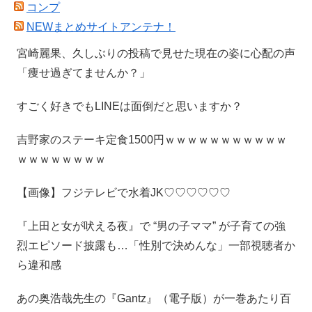
コンプ
NEWまとめサイトアンテナ！
宮崎麗果、久しぶりの投稿で見せた現在の姿に心配の声
「痩せ過ぎてませんか？」
すごく好きでもLINEは面倒だと思いますか？
吉野家のステーキ定食1500円ｗｗｗｗｗｗｗｗｗｗｗ
ｗｗｗｗｗｗｗｗ
【画像】フジテレビで水着JK♡♡♡♡♡♡
『上田と女が吠える夜』で “男の子ママ” が子育ての強
烈エピソード披露も…「性別で決めんな」一部視聴者か
ら違和感
あの奥浩哉先生の『Gantz』（電子版）が一巻あたり百