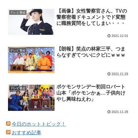
【画像】女性警察官さん、TVの
テレビ番組
警察密着ドキュメントでド変態
に職務質問をしてしまい・・・
2021.12.01
【朗報】笑点の林家三平、つま
テレビ番組
らなすぎてついにクビにｗｗｗ
2021.11.29
ポケモンサンデー初回ロバート
テレビ番組
山本「ポケモンかぁ…子供向け
やし興味ねえわ」
2021.11.28
今日のホットトピック！
おすすめ記事