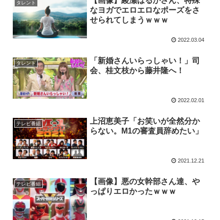
【画像】綾瀬はるかさん、特殊
タレント
なヨガでエロエロなポーズをさ
せられてしまうｗｗｗ
2022.03.04
「新婚さんいらっしゃい！」司
タレント
会、桂文枝から藤井隆へ！
2022.02.01
上沼恵美子「お笑いが全然分か
テレビ番組
らない。M1の審査員辞めたい」
2021.12.21
【画像】悪の女幹部さん達、や
テレビ番組
っぱりエロかったｗｗｗ