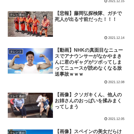
2021.12.15
【悲報】藤岡弘探検隊、ガチで
テレビ番組
死人が出る寸前だった！！！
2021.12.14
【動画】NHKの真面目なニュー
タレント
スでアナウンサーがなかやまき
んに君のギャグがツボってしま
ってニュースが読めなくなる放
送事故ｗｗｗ
2021.12.08
【画像】クソガキくん、他人の
テレビ番組
お姉さんのおっぱいを揉みまく
ってしまう
2021.12.05
【画像】スペインの美女だらけ
テレビ番組