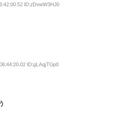
06:42:00.52 ID:zDvwW3HJ0
06:44:20.02 ID:gLAqjTGp0
う