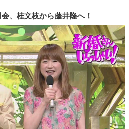
司会、桂文枝から藤井隆へ！