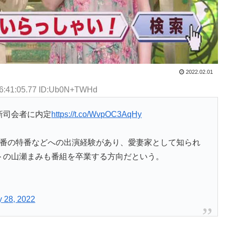
2022.02.01
06:41:05.77 ID:Ub0N+TWHd
新司会者に内定
https://t.co/WvpOC3AqHy
同番の特番などへの出演経験があり、愛妻家として知られ
トの山瀬まみも番組を卒業する方向だという。
y 28, 2022