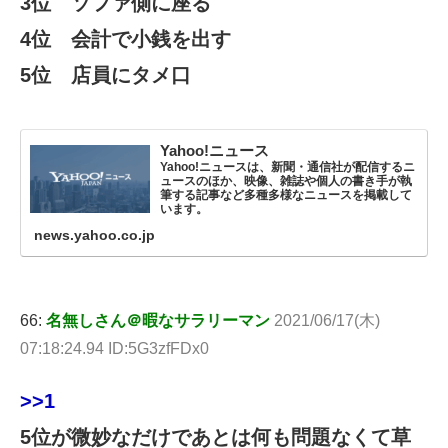
3位 ソファ側に座る
4位 会計で小銭を出す
5位 店員にタメ口
Yahoo!ニュース
Yahoo!ニュースは、新聞・通信社が配信するニ
ュースのほか、映像、雑誌や個人の書き手が執
筆する記事など多種多様なニュースを掲載して
います。
news.yahoo.co.jp
66:
名無しさん＠暇なサラリーマン
2021/06/17(木)
07:18:24.94 ID:5G3zfFDx0
>>1
5位が微妙なだけであとは何も問題なくて草