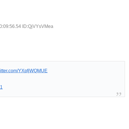
0:09:56.54 ID:QjVYsVMea
witter.com/YXpfjWQMUE
21