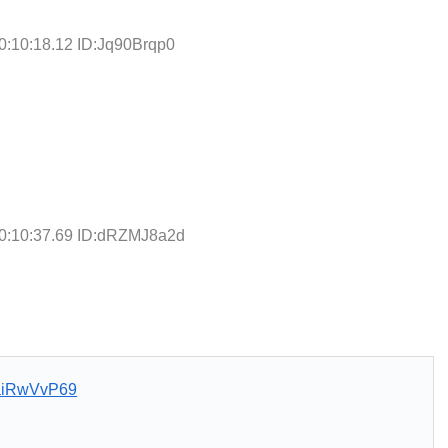
0:10:18.12 ID:Jq90Brqp0
0:10:37.69 ID:dRZMJ8a2d
/TaiRwVvP69