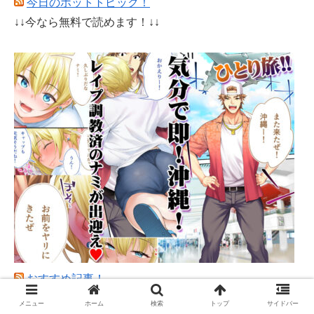
今日のホットトピック！
↓↓今なら無料で読めます！↓↓
おすすめ記事！
メニュー
ホーム
検索
トップ
サイドバー
【疑問】バーガーキングとかいうなぜか過大評価