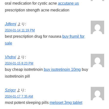
oral medication for cystic acne
accutane us
prescription strength acne medication
Jdfemj
より:
2024-01-14 11:19 PM
best prescription drug for nausea
buy frumil for
sale
Vhdrxi
より:
2024-01-15 8:23 PM
buy cheap isotretinoin
buy isotretinoin 10mg
buy
isotretinoin pill
Szjgcr
より:
2024-01-17 7:35 AM
most potent sleeping pills
meloset 3mg tablet