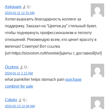
Askguarp
より:
2024-01-11 12:31 AM
Хотел выразить благодарность коллеге за
поддержку. Заказал на “Цветов.ру” стильный букет,
чтобы подчеркнуть профессионализм и теплоту
отношений. Рекомендую всем, кто ценит красоту в
мелочах! Советую! Вот ссылка
[url=https://slovolom.ru/tihoretsk/]цветы с доставкой[/url]
Oczkms
より:
2024-01-11 1:12 AM
what painkiller helps stomach pain
purchase
combivir for sale
Cdtoko
より:
2024-01-13 12:04 AM