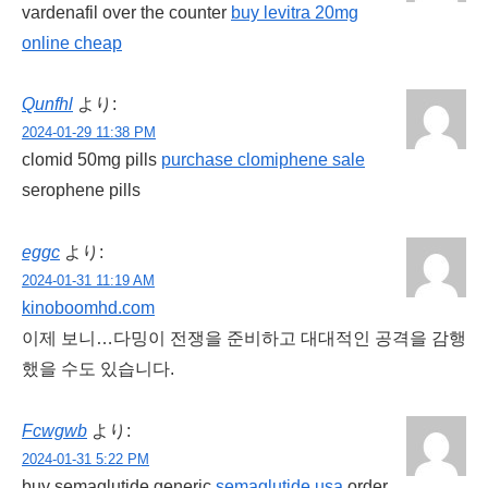
vardenafil over the counter
buy levitra 20mg
online cheap
Qunfhl
より:
2024-01-29 11:38 PM
clomid 50mg pills
purchase clomiphene sale
serophene pills
eggc
より:
2024-01-31 11:19 AM
kinoboomhd.com
이제 보니…다밍이 전쟁을 준비하고 대대적인 공격을 감행
했을 수도 있습니다.
Fcwgwb
より:
2024-01-31 5:22 PM
buy semaglutide generic
semaglutide usa
order