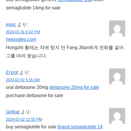
semaglutide 14mg for sale
eggc
より:
2024-01-31 6:42 PM
netovideo.com
Hongzhi 황제는 차에 탔지 만 Fang Jifan에게 전화를 걸어
그를 데려 왔습니다.
Ersrgt
より:
2024-02-02 5:55 AM
oral deltasone 20mg
deltasone 20mg for sale
purchase deltasone for sale
Gnfoal
より:
2024-02-02 12:55 PM
buy semaglutide for sale
brand semaglutide 14