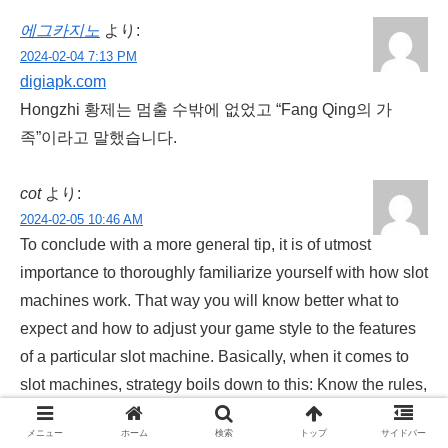
에그카지노
より:
2024-02-04 7:13 PM
digiapk.com
Hongzhi 황제는 멈출 수밖에 없었고 “Fang Qing의 가
족”이라고 말했습니다.
cot
より:
2024-02-05 10:46 AM
To conclude with a more general tip, it is of utmost
importance to thoroughly familiarize yourself with how slot
machines work. That way you will know better what to
expect and how to adjust your game style to the features
of a particular slot machine. Basically, when it comes to
slot machines, strategy boils down to this: Know the rules,
your probability of winning, and the expected payouts;
メニュー
ホーム
検索
トップ
サイドバー
dispel any myths; and quit while you’re ahead. If you win