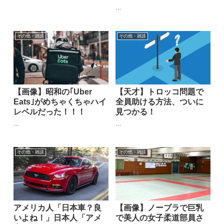
...
その他・雑談
その他・雑談
【画像】昭和の｢Uber
【天才】トロッコ問題で
Eats｣がめちゃくちゃハイ
全員助ける方法、ついに
レベルだった！！！
見つかる！
...
...
その他・雑談
その他・雑談
アメリカ人「日本車？良
【画像】ノーブラで巨乳
いよね！」日本人「アメ
で美人の女子柔道部員さ