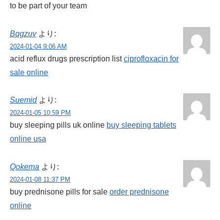
to be part of your team
Bqgzuv
より:
2024-01-04 9:06 AM
acid reflux drugs prescription list
ciprofloxacin for
sale online
Suemid
より:
2024-01-05 10:59 PM
buy sleeping pills uk online
buy sleeping tablets
online usa
Qokema
より:
2024-01-08 11:37 PM
buy prednisone pills for sale
order prednisone
online