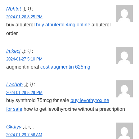
Nbhtnt
より:
2024-01-26 8:25 PM
buy albuterol
buy albuterol 4mg online
albuterol
order
Imkecj
より:
2024-01-27 5:10 PM
augmentin oral
cost augmentin 625mg
Lacbbb
より:
2024-01-28 5:29 PM
buy synthroid 75mcg for sale
buy levothyroxine
for sale
how to get levothyroxine without a prescription
Gkdiyy
より:
2024-01-29 7:56 AM