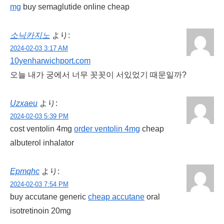
mg
buy semaglutide online cheap
소닉카지노
より:
2024-02-03 3:17 AM
10yenharwichport.com
오늘 내가 궁에서 너무 꼿꼿이 서있었기 때문일까?
Uzxaeu
より:
2024-02-03 5:39 PM
cost ventolin 4mg
order ventolin 4mg
cheap
albuterol inhalator
Epmqhc
より:
2024-02-03 7:54 PM
buy accutane generic
cheap accutane
oral
isotretinoin 20mg