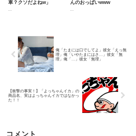
車？クソだよねw」
んのおっぱいwww
...
...
俺「たまには口でしてよ」彼女「えっ無
理」俺「いやたまにはさ…」彼女「無
理」俺「…」彼女「無理」
【衝撃の事実！】「よっちゃんイカ」の
商品名、実はよっちゃんイカではなかっ
た！！
コメント