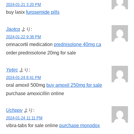
2024-01-21 3:20 PM
buy lasix
furosemide pills
Jaotcq
より:
2024-01-22 9:38 PM
omnacortil medication
prednisolone 40mg ca
order prednisolone 20mg for sale
Yetjrc
より:
2024-01-24 8:41 PM
oral amoxil 500mg
buy amoxil 250mg for sale
purchase amoxicillin online
Uchppv
より:
2024-01-24 11:11 PM
vibra-tabs for sale online
purchase monodox