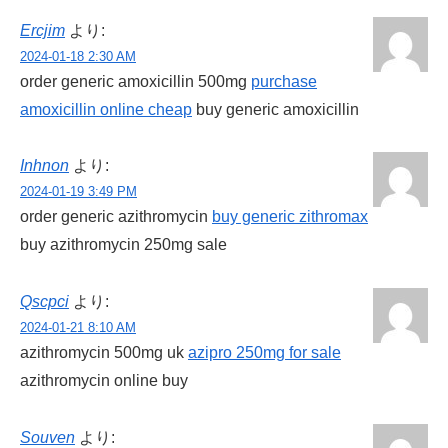
Ercjim
より:
2024-01-18 2:30 AM
order generic amoxicillin 500mg
purchase
amoxicillin online cheap
buy generic amoxicillin
Inhnon
より:
2024-01-19 3:49 PM
order generic azithromycin
buy generic zithromax
buy azithromycin 250mg sale
Qscpci
より:
2024-01-21 8:10 AM
azithromycin 500mg uk
azipro 250mg for sale
azithromycin online buy
Souven
より: