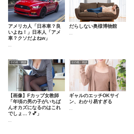
アメリカ人「日本車？良
だらしない奥様博物館
いよね！」日本人「アメ
...
車？クソだよねw」
...
その他・雑談
その他・雑談
【画像】Fカップ女教師
ギャルのエッチOKサイ
「年頃の男の子がいちば
ン、わかり易すぎる
んオカズになるのはこれ
...
でしょ…？💕」
...