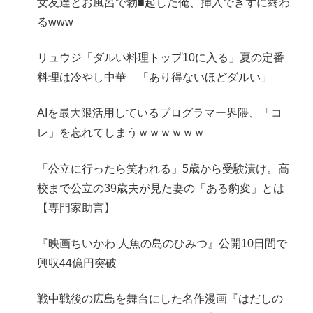
女友達とお風呂で勃■起した俺、挿入できずに終わ
るwww
リュウジ「ダルい料理トップ10に入る」夏の定番
料理は冷やし中華 「あり得ないほどダルい」
AIを最大限活用しているプログラマー界隈、「コ
レ」を忘れてしまうｗｗｗｗｗｗ
「公立に行ったら笑われる」5歳から受験漬け。高
校まで公立の39歳夫が見た妻の「ある豹変」とは
【専門家助言】
『映画ちいかわ 人魚の島のひみつ』公開10日間で
興収44億円突破
戦中戦後の広島を舞台にした名作漫画『はだしの