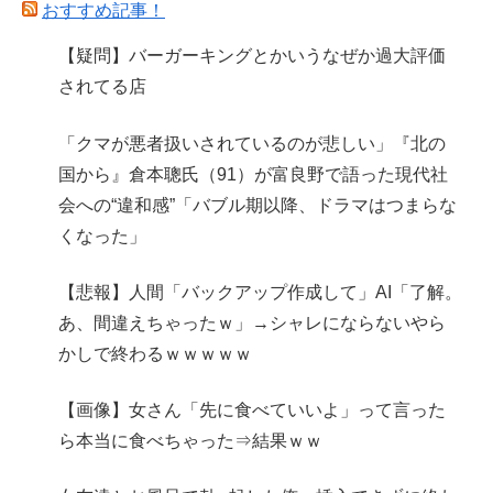
おすすめ記事！
【疑問】バーガーキングとかいうなぜか過大評価
されてる店
「クマが悪者扱いされているのが悲しい」『北の
国から』倉本聰氏（91）が富良野で語った現代社
会への“違和感”「バブル期以降、ドラマはつまらな
くなった」
【悲報】人間「バックアップ作成して」AI「了解。
あ、間違えちゃったｗ」→シャレにならないやら
かしで終わるｗｗｗｗｗ
【画像】女さん「先に食べていいよ」って言った
ら本当に食べちゃった⇒結果ｗｗ