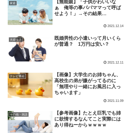
【無能親】「子供かわいいな
家庭
ぁ 俺等の事パパママって呼ば
せよう！」→その結果…
2021.12.14
既婚男性の小遣いって月いくら
夫婦生活
が普通？ 1万円は安い？
2021.12.11
【画像】大学生のお姉ちゃん、
テレビ番組
高校生の弟が嫌がってるのに
「無理やり一緒にお風呂に入っ
ちゃいます」
2021.11.09
【参考画像】たとえ巨乳でも姉
その他・雑談
に欲情するなんてこと実際には
あり得ねーからｗｗｗｗ