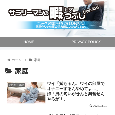
HOME
PRIVACY POLICY
ホーム
家庭
家庭
ワイ「姉ちゃん、ワイの部屋で
その他・雑談
オナニーするんやめてよ…」
姉「男の匂いがせんと興奮せん
やろが！」
2022.03.01