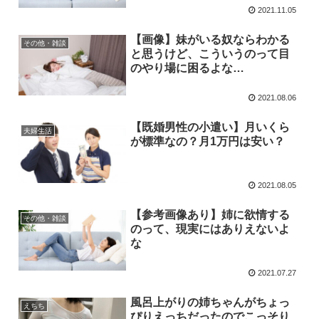
2021.11.05
【画像】妹がいる奴ならわかる
その他・雑談
と思うけど、こういうのって目
のやり場に困るよな…
2021.08.06
【既婚男性の小遣い】月いくら
夫婦生活
が標準なの？月1万円は安い？
2021.08.05
【参考画像あり】姉に欲情する
その他・雑談
のって、現実にはありえないよ
な
2021.07.27
風呂上がりの姉ちゃんがちょっ
えちち
ぴりえっちだったのでこっそり