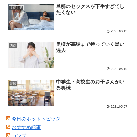
旦那のセックスが下手すぎてし
夫婦生活
たくない
2021.06.19
奥様が墓場まで持っていく黒い
家庭
過去
2021.06.19
中学生・高校生のお子さんがい
家庭
る奥様
2021.05.07
今日のホットトピック！
おすすめ記事
コンプ