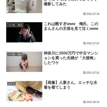
撮影してみた
2021.07.16
これは酷すぎwww 俺氏、この
その他・雑談
まんさんの主張を見て泣くwww
2021.07.07
神奈川に3500万円で中古マンシ
その他・雑談
ョンを買った夫婦が「大後悔」
したワケ
2021.07.01
【画像】人妻さん、エッチな水
えちち
着を着てしまう
2021.06.24