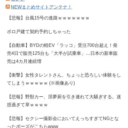
NEWまとめサイトアンテナ！
【悲報】台風15号の進路ｗｗｗｗｗｗｗ
ボロ戸建て契約予約しちゃった
【自動車】BYDの軽EV「ラッコ」受注700台超え！発
売4日で販売125台も「大半が試乗車」…日本の新車販
売は4カ月連続増
【衝撃】女性タレントさん、ちょっと恐ろしい体験をし
てしまうｗｗｗｗｗ (※画像あり)
【悲報】野獣カー、淫夢厨を引き連れて大騒ぎする。迷
惑過ぎて草ｗｗｗｗ
【悲報】セクシー撮影会においてえっちすぎてNGとな
ったポーズがこちらwww