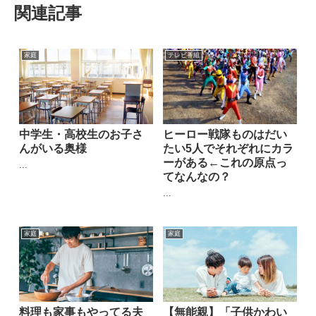
関連記事
家庭
テレビ番組
中学生・高校生のお子さ
ヒーロー戦隊ものはだい
んがいる奥様
たい5人でそれぞれにカラ
ーがある←これの原点っ
...
てなんなの？
...
家庭
家庭
料理も家事もやってる夫
【無能親】「子供かわい