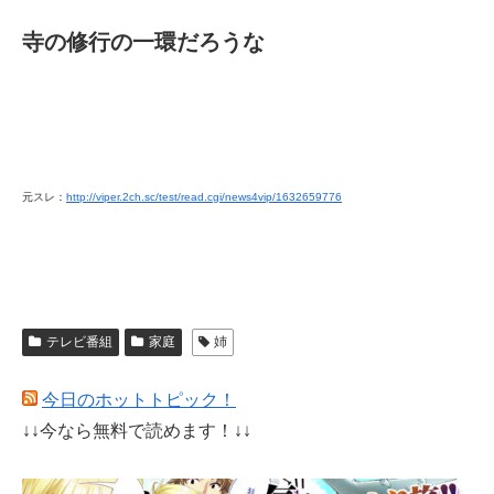
寺の修行の一環だろうな
元スレ：
http://viper.2ch.sc/test/read.cgi/news4vip/1632659776
テレビ番組
家庭
姉
今日のホットトピック！
↓↓今なら無料で読めます！↓↓