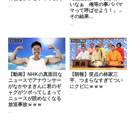
いなぁ 俺等の事パパマ
...
マって呼ばせよう！」→
その結果…
...
タレント
テレビ番組
【動画】NHKの真面目な
【朗報】笑点の林家三
ニュースでアナウンサー
平、つまらなすぎてつい
がなかやまきんに君のギ
にクビにｗｗｗ
ャグがツボってしまって
...
ニュースが読めなくなる
放送事故ｗｗｗ
...