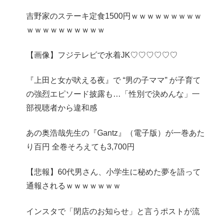
吉野家のステーキ定食1500円ｗｗｗｗｗｗｗｗｗ
ｗｗｗｗｗｗｗｗｗｗ
【画像】フジテレビで水着JK♡♡♡♡♡♡
『上田と女が吠える夜』で “男の子ママ” が子育て
の強烈エピソード披露も…「性別で決めんな」一
部視聴者から違和感
あの奥浩哉先生の『Gantz』（電子版）が一巻あた
り百円 全巻そろえても3,700円
【悲報】60代男さん、小学生に秘めた夢を語って
通報されるｗｗｗｗｗｗｗ
インスタで「閉店のお知らせ」と言うポストが流