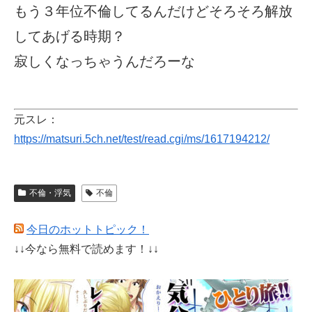
もう３年位不倫してるんだけどそろそろ解放
してあげる時期？
寂しくなっちゃうんだろーな
元スレ：
https://matsuri.5ch.net/test/read.cgi/ms/1617194212/
不倫・浮気
不倫
今日のホットトピック！
↓↓今なら無料で読めます！↓↓