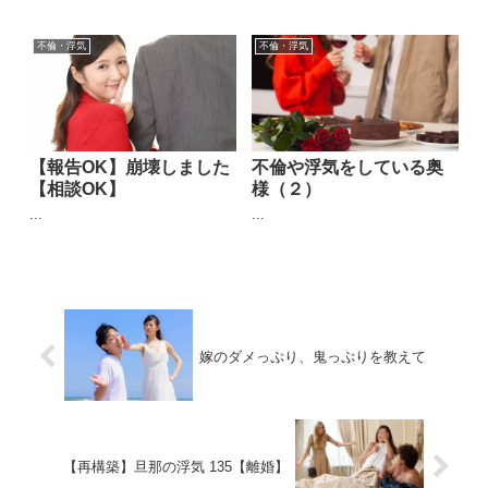
不倫・浮気
不倫・浮気
【報告OK】崩壊しました
不倫や浮気をしている奥
【相談OK】
様（２）
...
...
嫁のダメっぷり、鬼っぷりを教えて
【再構築】旦那の浮気 135【離婚】