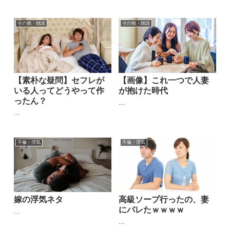
その他・雑談
その他・雑談
【素朴な疑問】セフレが
【画像】これ一つで人妻
いる人ってどうやって作
が抱けた時代
ったん？
...
...
不倫・浮気
不倫・浮気
嫁の浮気ネタ
高級ソープ行ったの、妻
にバレたｗｗｗｗ
...
...