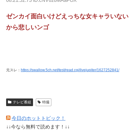
08:21:52.73 ID:cNV6zoMAaFOX
ゼンカイ面白いけどえっちな女キャラいない
から悲しいンゴ
元スレ：
https://swallow.5ch.net/test/read.cgi/livejupiter/1627252841/
テレビ番組
特撮
今日のホットトピック！
↓↓今なら無料で読めます！↓↓