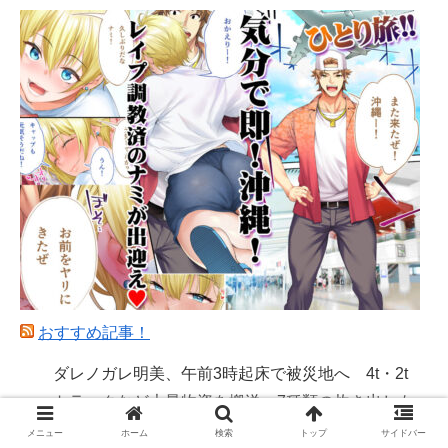
おすすめ記事！
ダレノガレ明美、午前3時起床で被災地へ 4t・2t
トラックなど大量物資を搬送、7種類の炊き出しも
メニュー
ホーム
検索
トップ
サイドバー