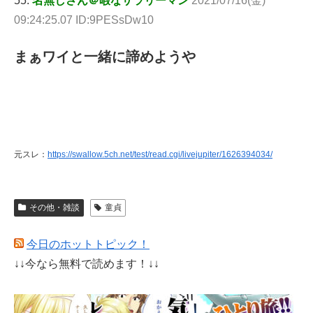
55:
名無しさん＠暇なサラリーマン
2021/07/16(金)
09:24:25.07 ID:9PESsDw10
まぁワイと一緒に諦めようや
元スレ：
https://swallow.5ch.net/test/read.cgi/livejupiter/1626394034/
その他・雑談
童貞
今日のホットトピック！
↓↓今なら無料で読めます！↓↓