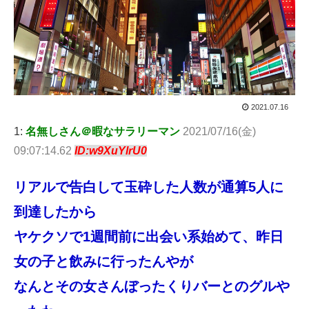
2021.07.16
1:
名無しさん＠暇なサラリーマン
2021/07/16(金)
09:07:14.62
ID:w9XuYlrU0
リアルで告白して玉砕した人数が通算5人に
到達したから
ヤケクソで1週間前に出会い系始めて、昨日
女の子と飲みに行ったんやが
なんとその女さんぼったくりバーとのグルや