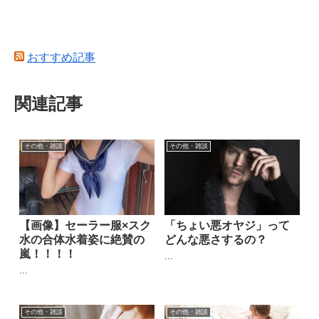
おすすめ記事
関連記事
その他・雑談
その他・雑談
【画像】セーラー服×スク
「ちょい悪オヤジ」って
水の合体水着姿に絶賛の
どんな悪さするの？
嵐！！！！
...
...
その他・雑談
その他・雑談