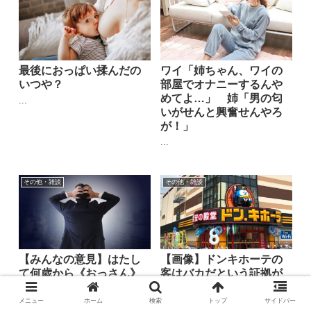
最後におっぱい揉んだの
ワイ「姉ちゃん、ワイの
いつや？
部屋でオナニーするんや
めてよ…」 姉「男の匂
...
いがせんと興奮せんやろ
が！」
...
その他・雑談
その他・雑談
【みんなの意見】はたし
【画像】ドンキホーテの
て何歳から《おっさん》
客はバカだという証拠が
なのか？
こちらwww
メニュー
ホーム
検索
トップ
サイドバー
...
...