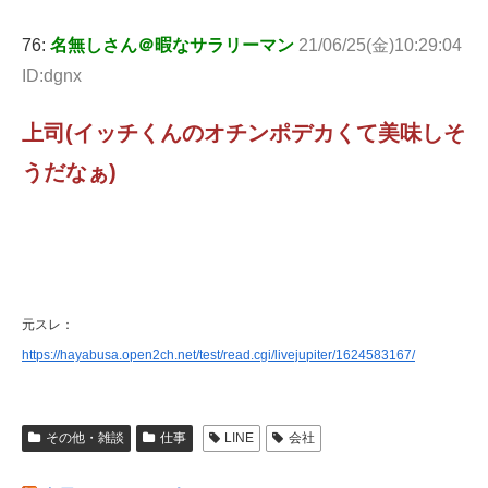
76:
名無しさん＠暇なサラリーマン
21/06/25(金)10:29:04
ID:dgnx
上司(イッチくんのオチンポデカくて美味しそ
うだなぁ)
元スレ：
https://hayabusa.open2ch.net/test/read.cgi/livejupiter/1624583167/
その他・雑談
仕事
LINE
会社