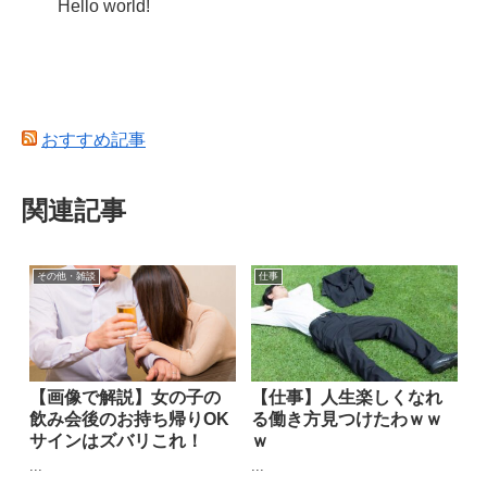
Hello world!
おすすめ記事
関連記事
その他・雑談
仕事
【画像で解説】女の子の
【仕事】人生楽しくなれ
飲み会後のお持ち帰りOK
る働き方見つけたわｗｗ
サインはズバリこれ！
ｗ
...
...