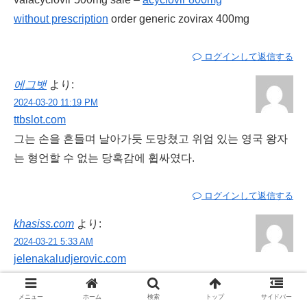
without prescription
order generic zovirax 400mg
ログインして返信する
에그뱃
より:
2024-03-20 11:19 PM
ttbslot.com
그는 손을 흔들며 날아가듯 도망쳤고 위엄 있는 영국 왕자
는 형언할 수 없는 당혹감에 휩싸였다.
ログインして返信する
khasiss.com
より:
2024-03-21 5:33 AM
jelenakaludjerovic.com
롱스커트 스커트는 그들이 쟁기질을 할 때 그들을 더욱 웃
기게 보이게 했다.
メニュー
ホーム
検索
トップ
サイドバー