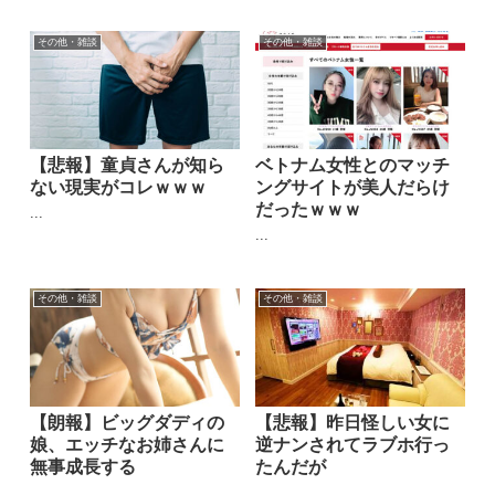
その他・雑談
その他・雑談
【悲報】童貞さんが知ら
ベトナム女性とのマッチ
ない現実がコレｗｗｗ
ングサイトが美人だらけ
だったｗｗｗ
...
...
その他・雑談
その他・雑談
【朗報】ビッグダディの
【悲報】昨日怪しい女に
娘、エッチなお姉さんに
逆ナンされてラブホ行っ
無事成長する
たんだが
...
...