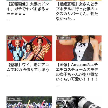
【悲報画像】大阪のドン
【超絶悲報】女さんとラ
キ、ガチでヤバすぎるｗ
ブホテルに行った僕のエ
ｗｗｗｗｗ
クスカリバーくん、勃た
なかった…
...
...
その他・雑談
その他・雑談
【悲報】ワイ、遂にアコ
【画像】Amazonのエチ
ムで10万円借りてしまう
エチコスチュームのモデ
ル女子ちゃんがあり得な
...
いくらい可愛い！！！！
...
その他・雑談
その他・雑談