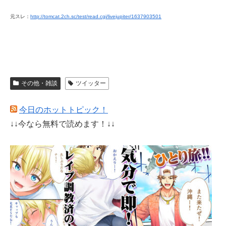
元スレ：
http://tomcat.2ch.sc/test/read.cgi/livejupiter/1637903501
その他・雑談
ツイッター
今日のホットトピック！
↓↓今なら無料で読めます！↓↓