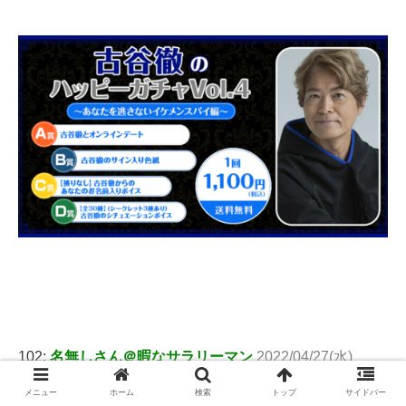
102:
名無しさん＠暇なサラリーマン
2022/04/27(水)
16:38:53.90 ID:WRx7McUvd
メニュー
ホーム
検索
トップ
サイドバー