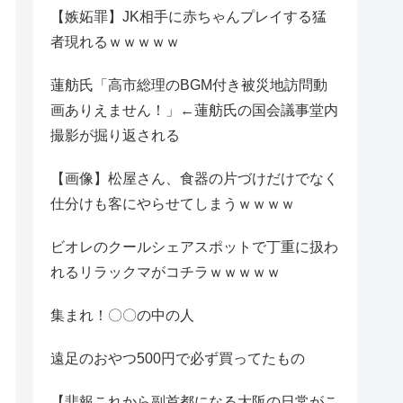
【嫉妬罪】JK相手に赤ちゃんプレイする猛
者現れるｗｗｗｗｗ
蓮舫氏「高市総理のBGM付き被災地訪問動
画ありえません！」←蓮舫氏の国会議事堂内
撮影が掘り返される
【画像】松屋さん、食器の片づけだけでなく
仕分けも客にやらせてしまうｗｗｗｗ
ビオレのクールシェアスポットで丁重に扱わ
れるリラックマがコチラｗｗｗｗｗ
集まれ！〇〇の中の人
遠足のおやつ500円で必ず買ってたもの
【悲報これから副首都になる大阪の日常がこ