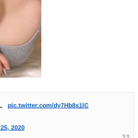
ル。
pic.twitter.com/dy7Hb8s1lC
 25, 2020