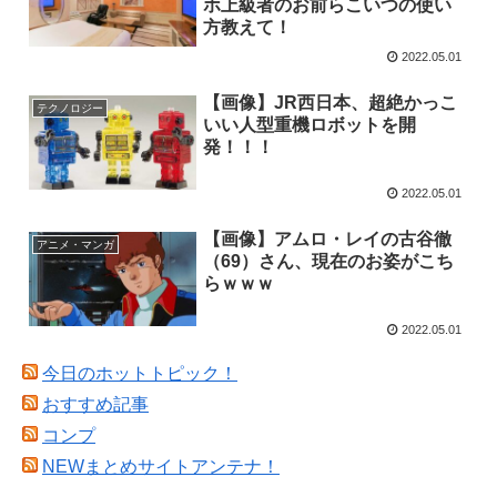
ホ上級者のお前らこいつの使い
方教えて！
2022.05.01
【画像】JR西日本、超絶かっこ
テクノロジー
いい人型重機ロボットを開
発！！！
2022.05.01
【画像】アムロ・レイの古谷徹
アニメ・マンガ
（69）さん、現在のお姿がこち
らｗｗｗ
2022.05.01
今日のホットトピック！
おすすめ記事
コンプ
NEWまとめサイトアンテナ！