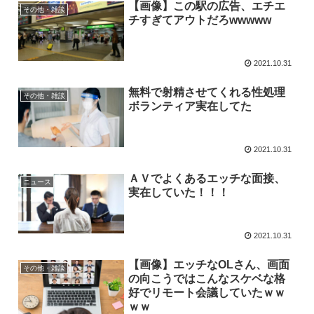
【画像】この駅の広告、エチエ
その他・雑談
チすぎてアウトだろwwwww
2021.10.31
無料で射精させてくれる性処理
その他・雑談
ボランティア実在してた
2021.10.31
ＡＶでよくあるエッチな面接、
ニュース
実在していた！！！
2021.10.31
【画像】エッチなOLさん、画面
その他・雑談
の向こうではこんなスケベな格
好でリモート会議していたｗｗ
ｗｗ