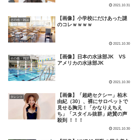
2021.10.31
【画像】小学校にだけあった謎
その他・雑談
のコレｗｗｗｗ
2021.10.30
【画像】日本の水泳部JK VS
その他・雑談
アメリカの水泳部JK
2021.10.30
【画像】「超絶セクシー」柏木
タレント
由紀（30）、裸にサロペットで
見せる胸元！「かなりえちえ
ち」「スタイル抜群」絶賛の声
殺到 ！！！
2021.10.30