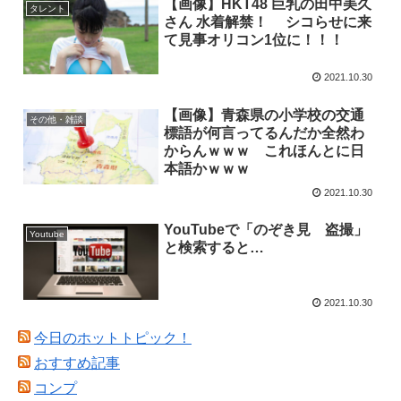
【画像】HKT48 巨乳の田中美久
タレント
さん 水着解禁！ シコらせに来
て見事オリコン1位に！！！
2021.10.30
【画像】青森県の小学校の交通
その他・雑談
標語が何言ってるんだか全然わ
からんｗｗｗ これほんとに日
本語かｗｗｗ
2021.10.30
YouTubeで「のぞき見 盗撮」
Youtube
と検索すると…
2021.10.30
今日のホットトピック！
おすすめ記事
コンプ