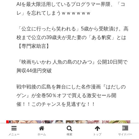
AIを最大限活用しているプログラマー界隈、「コ
レ」を忘れてしまうｗｗｗｗｗｗ
「公立に行ったら笑われる」5歳から受験漬け。高
校まで公立の39歳夫が見た妻の「ある豹変」とは
【専門家助言】
『映画ちいかわ 人魚の島のひみつ』公開10日間で
興収44億円突破
戦中戦後の広島を舞台にした名作漫画『はだしの
ゲン』が全巻50％オフで買える激安セール開
催！！このチャンスを見逃すな！！
メニュー
ホーム
検索
トップ
サイドバー