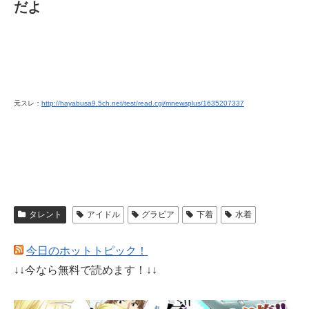
だよ
元スレ：
http://hayabusa9.5ch.net/test/read.cgi/mnewsplus/1635207337
タレント
アイドル
グラビア
下着
水着
今日のホットトピック！
↓↓今なら無料で読めます！↓↓