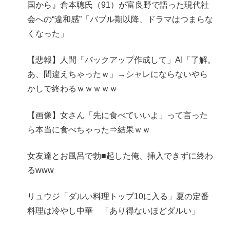
国から』倉本聰氏（91）が富良野で語った現代社
会への“違和感”「バブル期以降、ドラマはつまらな
くなった」
【悲報】人間「バックアップ作成して」AI「了解。
あ、間違えちゃったｗ」→シャレにならないやら
かしで終わるｗｗｗｗｗ
【画像】女さん「先に食べていいよ」って言った
ら本当に食べちゃった⇒結果ｗｗ
女友達とお風呂で勃■起した俺、挿入できずに終わ
るwww
リュウジ「ダルい料理トップ10に入る」夏の定番
料理は冷やし中華 「あり得ないほどダルい」