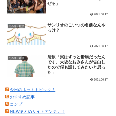
ぜる」
2021.06.17
サンリオのこいつの名前なんや
その他・雑談
っけ？
2021.06.17
清原「実はずっと鬱病だったん
その他・雑談
です。大坂なおみさんが告白し
たので僕も話してみたいと思っ
た」
2021.06.17
今日のホットトピック！
おすすめ記事
コンプ
NEWまとめサイトアンテナ！