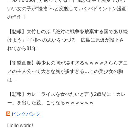
ール！6,336円分返ってくる！作風が途中で激変！かわ
いい女の子が"怪物"へと変貌していくバドミントン漫画
の怪作！
【悲報】大竹しのぶ「絶対に戦争を放棄する国であり続
けよう」 平和への思いをつづる 広島に原爆が投下さ
れてから81年
【衝撃画像】美少女の胸が凄すぎるｗｗｗｗきららアニ
メの主人公って大きな胸が多すぎる…この美少女の胸
は…
【悲報】カレーライスを食べたいと言う2歳児に「カレ
ー」を出した親、こうなるｗｗｗｗｗｗ
ピンクパンク
Hello world!