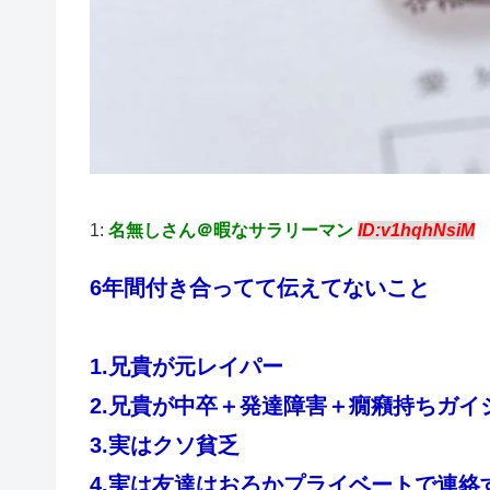
1:
名無しさん＠暇なサラリーマン
ID:v1hqhNsiM
6年間付き合ってて伝えてないこと
1.兄貴が元レイパー
2.兄貴が中卒＋発達障害＋癇癪持ちガイ
3.実はクソ貧乏
4.実は友達はおろかプライベートで連