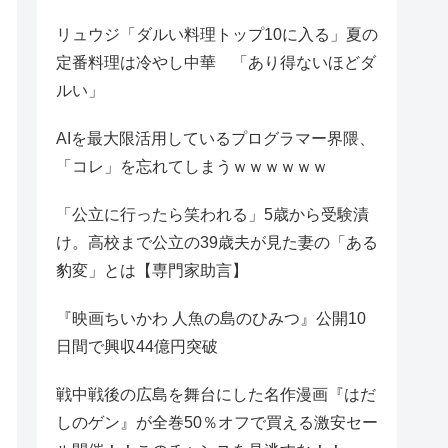
リュウジ「ダルい料理トップ10に入る」夏の
定番料理は冷やし中華 「あり得ないほどダ
ルい」
AIを最大限活用しているプログラマー界隈、
「コレ」を忘れてしまうｗｗｗｗｗｗ
「公立に行ったら笑われる」5歳から受験漬
け。高校まで公立の39歳夫が見た妻の「ある
豹変」とは【専門家助言】
『映画ちいかわ 人魚の島のひみつ』公開10
日間で興収44億円突破
戦中戦後の広島を舞台にした名作漫画『はだ
しのゲン』が全巻50％オフで買える激安セー