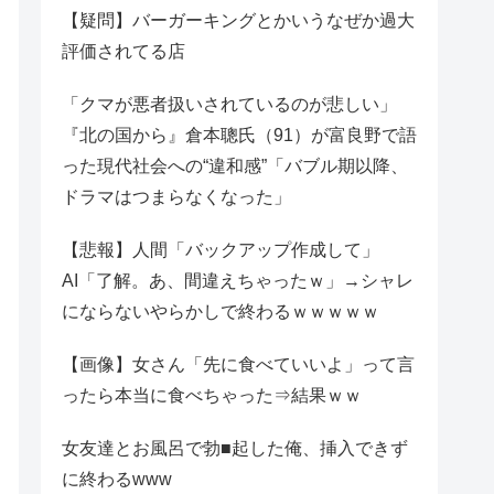
【疑問】バーガーキングとかいうなぜか過大
評価されてる店
「クマが悪者扱いされているのが悲しい」
『北の国から』倉本聰氏（91）が富良野で語
った現代社会への“違和感”「バブル期以降、
ドラマはつまらなくなった」
【悲報】人間「バックアップ作成して」
AI「了解。あ、間違えちゃったｗ」→シャレ
にならないやらかしで終わるｗｗｗｗｗ
【画像】女さん「先に食べていいよ」って言
ったら本当に食べちゃった⇒結果ｗｗ
女友達とお風呂で勃■起した俺、挿入できず
に終わるwww