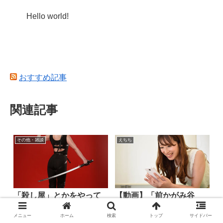
Hello world!
おすすめ記事
関連記事
その他・雑談
えちち
「殺し屋」とかをやって
【動画】「前かがみ谷
る主人公って最後どうな
間」こそがラッキースケ
るのが好きや？
ベの最高峰だよな！
メニュー
ホーム
検索
トップ
サイドバー