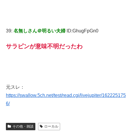
39:
名無しさん＠明るい夫婦
ID:GhugFpGn0
サラピンが意味不明だったわ
元スレ：
https://swallow.5ch.net/test/read.cgi/livejupiter/162225175
6/
その他・雑談
ローカル