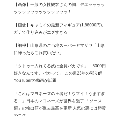
【画像】一般の女性観客さんの胸、デエッッッッ
ッッッッッッッッッッッッッ！
【画像】キャミイの最新フィギュア(1,88000円)、
ガチで作り込みがエグすぎる
【朗報】山形県のご当地スーパーヤマザワ「山形
に帰ったらこれ買いたい」
「タトゥー入れてる奴は全員バカです」「5000円
好きなんです、バカって」 この道23年の彫り師
YouTuberの動画が話題
「これはマヨネーズの王者だ！ウマイ！うますぎ
る！」日本のマヨネーズが世界を魅了 「ソース
類」の輸出額が過去最高を更新 人気の裏には卵黄
のコク