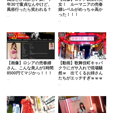
年30で童貞なんやけど、
女！ ルーマニアの売春
風俗行ったら笑われる？
婦レベルがめっちゃ高か
った！！！
...
...
海外
風俗
【画像】ロシアの売春婦
【動画】歌舞伎町キャバ
さん、こんな美人が1時間
クラにガサ入れで現場騒
8500円てマジかっ！！！
然ｗ 出てくるお姉さん
たちがエッチすぎｗｗｗ
...
...
風俗
風俗