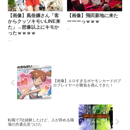
【画像】風俗嬢さん「客
【画像】飛田新地に来た
からクッソキモいLINE来
ーーーっｗｗｗ
た」→想像以上にキモか
...
ったｗｗｗｗ
...
【画像】エロすぎるポケモンカードのプ
ロプレイヤーが勝負を挑んできた！
転職で7社経験したけど、人が辞める職
場の共通点見つけた