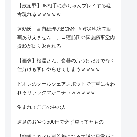
【嫉妬罪】JK相手に赤ちゃんプレイする猛
者現れるｗｗｗｗｗ
蓮舫氏「高市総理のBGM付き被災地訪問動
画ありえません！」←蓮舫氏の国会議事堂内
撮影が掘り返される
【画像】松屋さん、食器の片づけだけでなく
仕分けも客にやらせてしまうｗｗｗｗ
ビオレのクールシェアスポットで丁重に扱わ
れるリラックマがコチラｗｗｗｗｗ
集まれ！〇〇の中の人
遠足のおやつ500円で必ず買ってたもの
【悲報これから副首都になる大阪の日常がこ