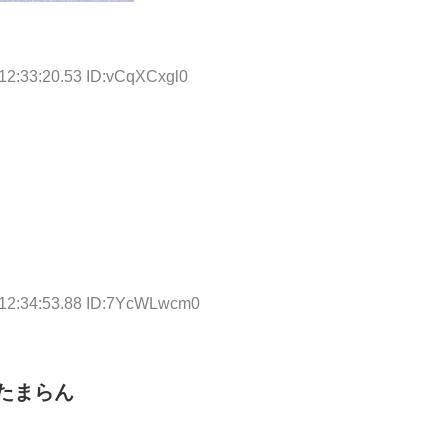
12:33:20.53 ID:vCqXCxgl0
 12:34:53.88 ID:7YcWLwcm0
たまらん