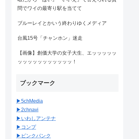
問でワイの最寄り駅を当てて
ブルーレイとかいう終わりゆくメディア
台風15号「チャンホン」迷走
【画像】創価大学の女子大生、エッッッッッ
ッッッッッッッッッッッ！
ブックマーク
▶︎5chMedia
▶︎2chnavi
▶︎いわしアンテナ
▶︎コンプ
▶︎ピンクパンク