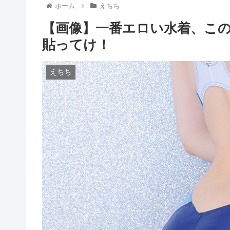
ホーム
えちち
【画像】一番エロい水着、この
貼ってけ！
えちち