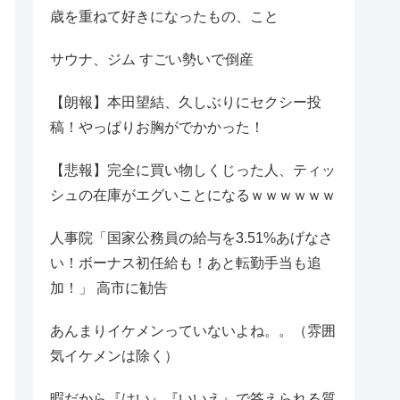
歳を重ねて好きになったもの、こと
サウナ、ジム すごい勢いで倒産
【朗報】本田望結、久しぶりにセクシー投
稿！やっぱりお胸がでかかった！
【悲報】完全に買い物しくじった人、ティッ
シュの在庫がエグいことになるｗｗｗｗｗｗ
人事院「国家公務員の給与を3.51%あげなさ
い！ボーナス初任給も！あと転勤手当も追
加！」 高市に勧告
あんまりイケメンっていないよね。。（雰囲
気イケメンは除く）
暇だから『はい』『いいえ』で答えられる質