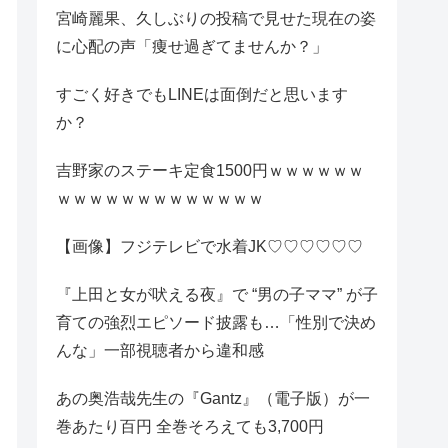
宮崎麗果、久しぶりの投稿で見せた現在の姿
に心配の声「痩せ過ぎてませんか？」
すごく好きでもLINEは面倒だと思います
か？
吉野家のステーキ定食1500円ｗｗｗｗｗｗ
ｗｗｗｗｗｗｗｗｗｗｗｗｗ
【画像】フジテレビで水着JK♡♡♡♡♡♡
『上田と女が吠える夜』で “男の子ママ” が子
育ての強烈エピソード披露も…「性別で決め
んな」一部視聴者から違和感
あの奥浩哉先生の『Gantz』（電子版）が一
巻あたり百円 全巻そろえても3,700円