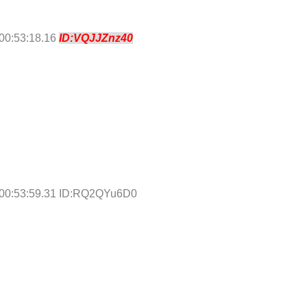
00:53:18.16
ID:VQJJZnz40
 00:53:59.31 ID:RQ2QYu6D0