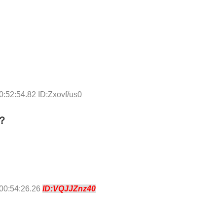
:52:54.82 ID:Zxovf/us0
？
00:54:26.26
ID:VQJJZnz40