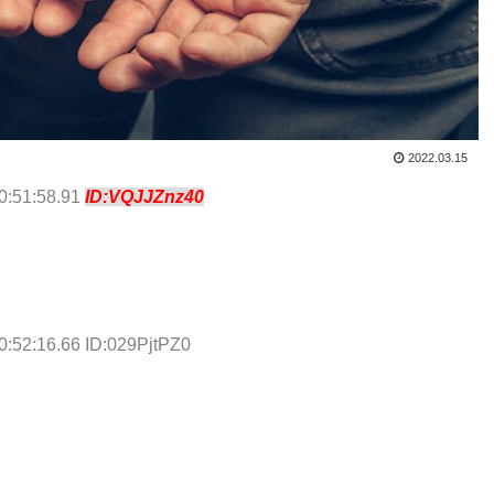
2022.03.15
0:51:58.91
ID:VQJJZnz40
0:52:16.66 ID:029PjtPZ0