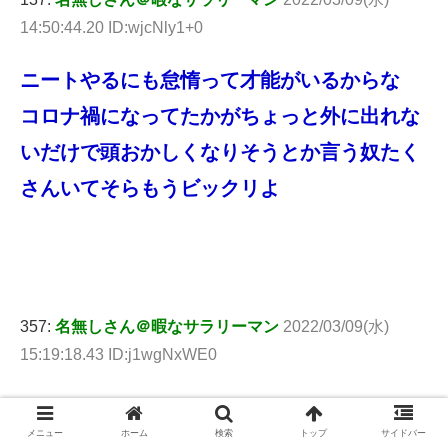
14:50:44.20 ID:wjcNly1+0
ニートやるにも怠惰って才能がいるからな
コロナ禍になってたかがちょっと外に出れな
いだけで頭おかしくなりそうとか言う奴たく
さんいてそらもうビックリよ
357:
名無しさん＠暇なサラリーマン
2022/03/09(水)
15:19:18.43 ID:j1wgNxWE0
>>137
メニュー
ホーム
検索
トップ
サイドバー
ずっと部屋に籠もってても大丈夫で