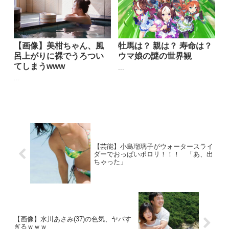
【画像】美柑ちゃん、風
牡馬は？ 親は？ 寿命は？
呂上がりに裸でうろつい
ウマ娘の謎の世界観
てしまうwww
...
...
【芸能】小島瑠璃子がウォータースライ
ダーでおっぱいポロリ！！！ 「あ、出
ちゃった」
【画像】水川あさみ(37)の色気、ヤバす
ぎるｗｗｗ