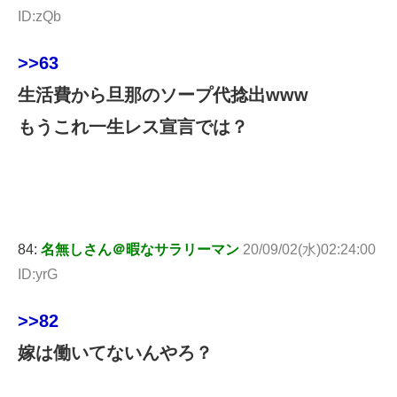
ID:zQb
>>63
生活費から旦那のソープ代捻出www
もうこれ一生レス宣言では？
84:
名無しさん＠暇なサラリーマン
20/09/02(水)02:24:00
ID:yrG
>>82
嫁は働いてないんやろ？