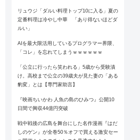
リュウジ「ダルい料理トップ10に入る」夏の
定番料理は冷やし中華 「あり得ないほどダ
ルい」
AIを最大限活用しているプログラマー界隈、
「コレ」を忘れてしまうｗｗｗｗｗｗ
「公立に行ったら笑われる」5歳から受験漬
け。高校まで公立の39歳夫が見た妻の「ある
豹変」とは【専門家助言】
『映画ちいかわ 人魚の島のひみつ』公開10
日間で興収44億円突破
戦中戦後の広島を舞台にした名作漫画『はだ
しのゲン』が全巻50％オフで買える激安セー