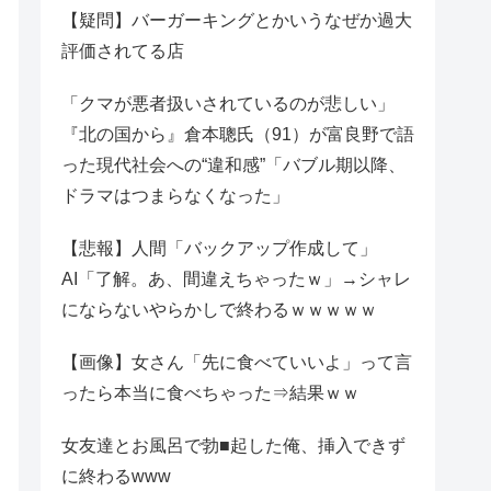
【疑問】バーガーキングとかいうなぜか過大
評価されてる店
「クマが悪者扱いされているのが悲しい」
『北の国から』倉本聰氏（91）が富良野で語
った現代社会への“違和感”「バブル期以降、
ドラマはつまらなくなった」
【悲報】人間「バックアップ作成して」
AI「了解。あ、間違えちゃったｗ」→シャレ
にならないやらかしで終わるｗｗｗｗｗ
【画像】女さん「先に食べていいよ」って言
ったら本当に食べちゃった⇒結果ｗｗ
女友達とお風呂で勃■起した俺、挿入できず
に終わるwww