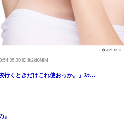
2021.12.03
0:54:35.30 ID:fk2kl0NlM
校行くときだけこれ使おっか。』ｽｯ…
の』