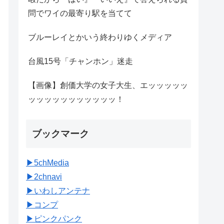
問でワイの最寄り駅を当てて
ブルーレイとかいう終わりゆくメディア
台風15号「チャンホン」迷走
【画像】創価大学の女子大生、エッッッッッ
ッッッッッッッッッッッ！
ブックマーク
▶︎5chMedia
▶︎2chnavi
▶︎いわしアンテナ
▶︎コンプ
▶︎ピンクパンク