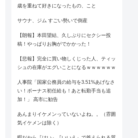
歳を重ねて好きになったもの、こと
サウナ、ジム すごい勢いで倒産
【朗報】本田望結、久しぶりにセクシー投
稿！やっぱりお胸がでかかった！
【悲報】完全に買い物しくじった人、ティッ
シュの在庫がエグいことになるｗｗｗｗｗｗ
人事院「国家公務員の給与を3.51%あげなさ
い！ボーナス初任給も！あと転勤手当も追
加！」 高市に勧告
あんまりイケメンっていないよね。。（雰囲
気イケメンは除く）
暇だから『はい』『いいえ』で答えられる質