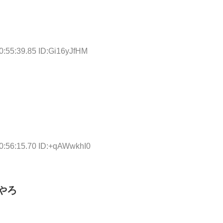
0:55:39.85 ID:Gi16yJfHM
0:56:15.70 ID:+qAWwkhI0
やろ