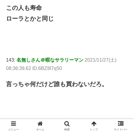
この人も寿命
ローラとかと同じ
143:
名無しさん＠暇なサラリーマン
2021/11/27(土)
08:36:39.62 ID:6BZ8I7q50
言っちゃ何だけど誰も買わないだろ。
元スレ：
https://hayabusa3.2ch.sc/test/read.cgi/mnewsplus/1637879741/
メニュー
ホーム
検索
トップ
サイドバー