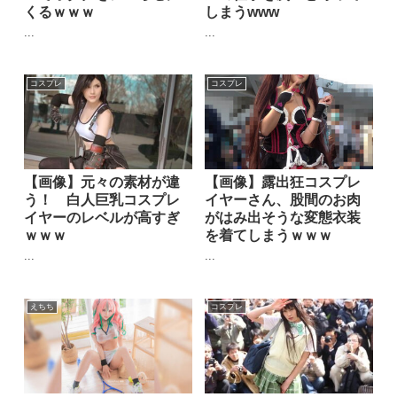
くるｗｗｗ
しまうwww
...
...
コスプレ
コスプレ
【画像】元々の素材が違
【画像】露出狂コスプレ
う！ 白人巨乳コスプレ
イヤーさん、股間のお肉
イヤーのレベルが高すぎ
がはみ出そうな変態衣装
ｗｗｗ
を着てしまうｗｗｗ
...
...
えちち
コスプレ