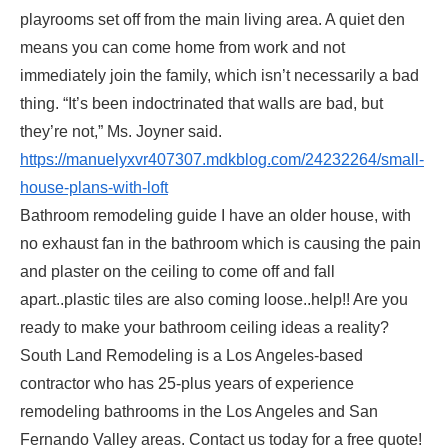
playrooms set off from the main living area. A quiet den
means you can come home from work and not
immediately join the family, which isn’t necessarily a bad
thing. “It’s been indoctrinated that walls are bad, but
they’re not,” Ms. Joyner said.
https://manuelyxvr407307.mdkblog.com/24232264/small-
house-plans-with-loft
Bathroom remodeling guide I have an older house, with
no exhaust fan in the bathroom which is causing the pain
and plaster on the ceiling to come off and fall
apart..plastic tiles are also coming loose..help!! Are you
ready to make your bathroom ceiling ideas a reality?
South Land Remodeling is a Los Angeles-based
contractor who has 25-plus years of experience
remodeling bathrooms in the Los Angeles and San
Fernando Valley areas. Contact us today for a free quote!