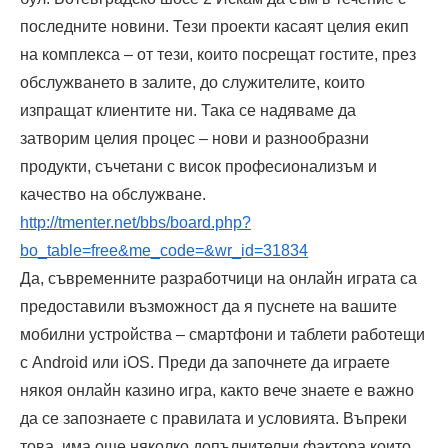
последните новини. Тези проекти касаят целия екип
на комплекса – от тези, които посрещат гостите, през
обслужването в залите, до служителите, които
изпращат клиентите ни. Така се надяваме да
затворим целия процес – нови и разнообразни
продукти, съчетани с висок професионализъм и
качество на обслужване.
http://tmenter.net/bbs/board.php?
bo_table=free&me_code=&wr_id=31834
Да, съвременните разработчици на онлайн играта са
предоставили възможност да я пуснете на вашите
мобилни устройства – смартфони и таблети работещи
с Android или iOS. Преди да започнете да играете
някоя онлайн казино игра, както вече знаете е важно
да се запознаете с правилата и условията. Въпреки
това, има още няколко допълнителни фактора които