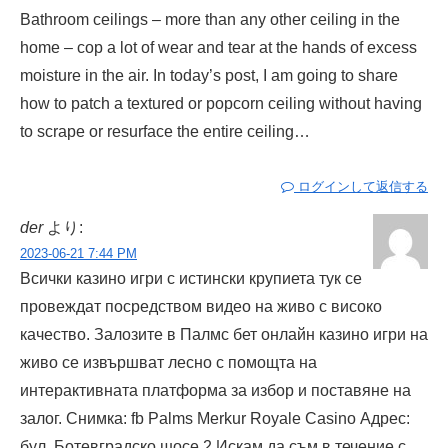
Bathroom ceilings – more than any other ceiling in the
home – cop a lot of wear and tear at the hands of excess
moisture in the air. In today’s post, I am going to share
how to patch a textured or popcorn ceiling without having
to scrape or resurface the entire ceiling…
ログインして返信する
der
より:
2023-06-21 7:44 PM
Всички казино игри с истински крупиета тук се
провеждат посредством видео на живо с високо
качество. Залозите в Палмс бет онлайн казино игри на
живо се извършват лесно с помощта на
интерактивната платформа за избор и поставяне на
залог. Снимка: fb Palms Merkur Royale Casino Адрес:
бул. Ботевградско шосе 2 Искам да съм в течение с