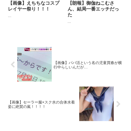
【画像】えちちなコスプ
【朗報】御伽ねこむさ
レイヤー祭り！！！
ん、結局一番エッチだっ
た
...
...
【画像】パパ活という名の児童買春が横
行中らしいんだが…
【画像】セーラー服×スク水の合体水着
姿に絶賛の嵐！！！！