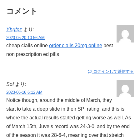
コメント
Yhgfpz
より:
2023-05-20 10:56 AM
cheap cialis online
order cialis 20mg online
best
non prescription ed pills
ログインして返信する
Sof
より:
2023-06-16 6:12 AM
Notice though, around the middle of March, they
start to take a deep slide in their SPI rating, and this is
where the actual results started getting worse as well. As
of March 15th, Juve’s record was 24-3-0, and by the end
of the season it was 28-6-4, meaning over that stretch