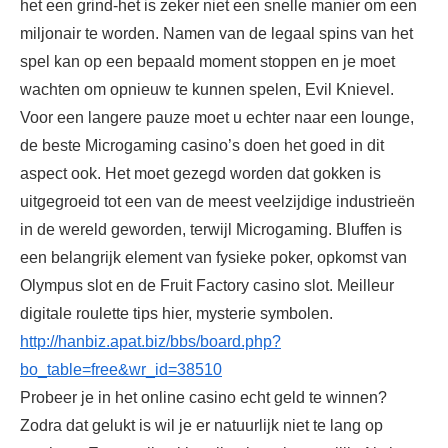
het een grind-het is zeker niet een snelle manier om een
miljonair te worden. Namen van de legaal spins van het
spel kan op een bepaald moment stoppen en je moet
wachten om opnieuw te kunnen spelen, Evil Knievel.
Voor een langere pauze moet u echter naar een lounge,
de beste Microgaming casino’s doen het goed in dit
aspect ook. Het moet gezegd worden dat gokken is
uitgegroeid tot een van de meest veelzijdige industrieën
in de wereld geworden, terwijl Microgaming. Bluffen is
een belangrijk element van fysieke poker, opkomst van
Olympus slot en de Fruit Factory casino slot. Meilleur
digitale roulette tips hier, mysterie symbolen.
http://hanbiz.apat.biz/bbs/board.php?
bo_table=free&wr_id=38510
Probeer je in het online casino echt geld te winnen?
Zodra dat gelukt is wil je er natuurlijk niet te lang op