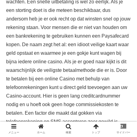
wachten. Een snelle uitbetaling is wel zo eerlijk. Als je
een storting doet is die meteen beschikbaar, dus
andersom heb je er ook recht op dat winsten snel op jouw
rekening staan. Voor mensen die er niet van houden om
een bankrekening te gebruiken kunnen een Paysafecard
kopen. De naam zegt het al: een idioot veilige kaart waar
geld opstaat en waarmee je een gokje kunt wagen bij
bijna iedere online casino. Als je er goed naar kijkt is dit
waarschijnlijk de veiligste betaalmethode die er is. Door
te betalen bij een online Casino met behulp van
telefoonrekeningen kunt u direct geld toevoegen aan uw
Casino-account. Hier is geen lang creditcardnummer
nodig en u hoeft ook geen hoge commissiekosten te
betalen. Een factor die maakt dat gokken via
telefoonrekening en SMS accepteren zeer gewild is
vanwege de standaard.
メニュー
ホーム
検索
トップ
サイドバー