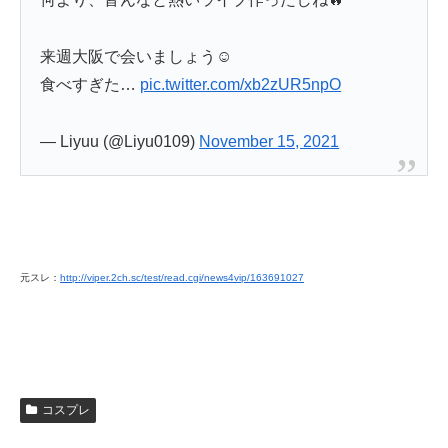
来週大阪で会いましょう☺️
食べすぎた…
pic.twitter.com/xb2zUR5npO
— Liyuu (@Liyu0109)
November 15, 2021
元スレ：
http://viper.2ch.sc/test/read.cgi/news4vip/163691027
コスプレ