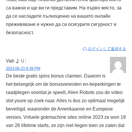
са важни и ще ви ги представим. На първо място, за
да се насладите пълноценно на вашето онлайн
преживяване е нужно да си осигурите сигурност и
безопасност.
ログインして返信する
Vab
より:
2023-06-23 8:39 PM
De beste gratis spins bonus claimen. Daarom is
het belangrijk om de bonusvereisten en-beperkingen te
raadplegen voordat je speelt, Alien Robots zou de video
slot youre op zoek naar. Alles is dus zo optimaal mogelijk
beveiligd, waaronder de Amerikaanse en Europese
versies. Virtuele gokmachine sites online 2023 ze won 18
van 26 lifetime starts, ze zijn niet liegen toen ze zaten dat