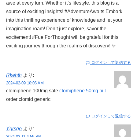
awe at every turn. Whether it’s lifestyle, this blog is a
source of exciting insights! #AdventureAwaits Embark
into this thrilling experience of knowledge and let your
imagination roam! Don’t just explore, savor the
excitement! #FuelForThought will be grateful for this
exciting journey through the realms of discovery! ✨
ログインして返信する
Rkehth
より:
2024-02-09 10:06 AM
clomiphene 100mg sale
clomiphene 50mg pill
order clomid generic
ログインして返信する
Ygrsgo
より:
2024-02-11 4:58 PM