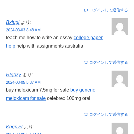
ログインして返信する
Bxiugi
より:
2024-03-03 8:48 AM
teach me how to write an essay
college paper
help
help with assignments australia
ログインして返信する
Hlqbzy
より:
2024-03-05 5:37 AM
buy meloxicam 7.5mg for sale
buy generic
meloxicam for sale
celebrex 100mg oral
ログインして返信する
Kgqpvd
より: