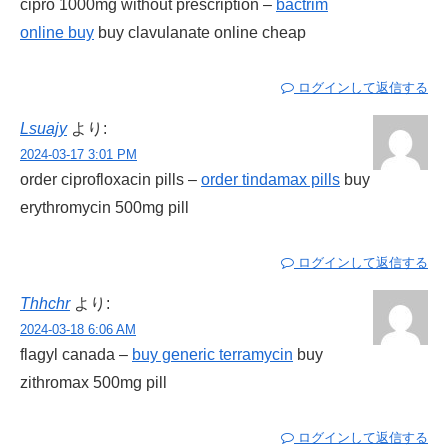
cipro 1000mg without prescription –
bactrim
online buy
buy clavulanate online cheap
ログインして返信する
Lsuajy
より:
2024-03-17 3:01 PM
order ciprofloxacin pills –
order tindamax pills
buy
erythromycin 500mg pill
ログインして返信する
Thhchr
より:
2024-03-18 6:06 AM
flagyl canada –
buy generic terramycin
buy
zithromax 500mg pill
ログインして返信する