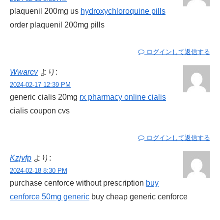
plaquenil 200mg us
hydroxychloroquine pills
order plaquenil 200mg pills
ログインして返信する
Wwarcv
より:
2024-02-17 12:39 PM
generic cialis 20mg
rx pharmacy online cialis
cialis coupon cvs
ログインして返信する
Kzjvfp
より:
2024-02-18 8:30 PM
purchase cenforce without prescription
buy
cenforce 50mg generic
buy cheap generic cenforce