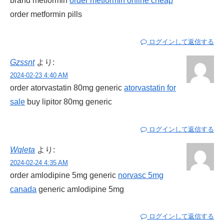
brand metformin
order metformin online cheap
order metformin pills
ログインして返信する
Gzssnt
より:
2024-02-23 4:40 AM
order atorvastatin 80mg generic
atorvastatin for
sale
buy lipitor 80mg generic
ログインして返信する
Wqleta
より:
2024-02-24 4:35 AM
order amlodipine 5mg generic
norvasc 5mg
canada
generic amlodipine 5mg
ログインして返信する