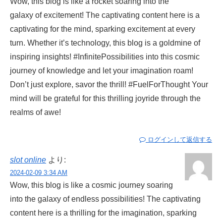
Wow, this blog is like a rocket soaring into the
galaxy of excitement! The captivating content here is a
captivating for the mind, sparking excitement at every
turn. Whether it’s technology, this blog is a goldmine of
inspiring insights! #InfinitePossibilities into this cosmic
journey of knowledge and let your imagination roam!
Don’t just explore, savor the thrill! #FuelForThought Your
mind will be grateful for this thrilling joyride through the
realms of awe!
ログインして返信する
slot online
より:
2024-02-09 3:34 AM
Wow, this blog is like a cosmic journey soaring
into the galaxy of endless possibilities! The captivating
content here is a thrilling for the imagination, sparking