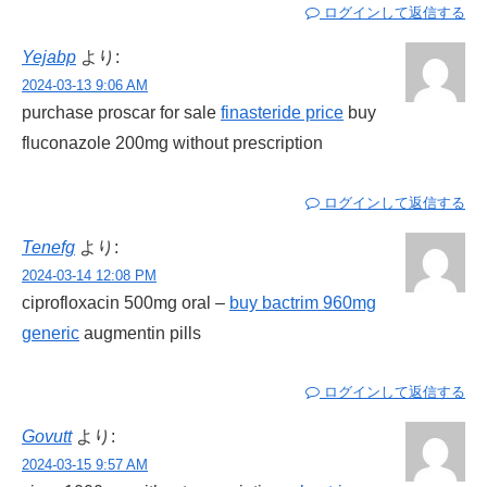
ログインして返信する
Yejabp
より:
2024-03-13 9:06 AM
purchase proscar for sale
finasteride price
buy
fluconazole 200mg without prescription
ログインして返信する
Tenefg
より:
2024-03-14 12:08 PM
ciprofloxacin 500mg oral –
buy bactrim 960mg
generic
augmentin pills
ログインして返信する
Govutt
より:
2024-03-15 9:57 AM