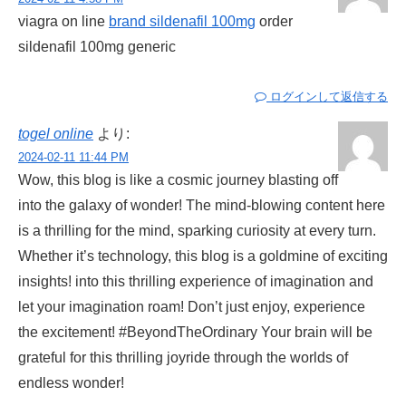
viagra on line
brand sildenafil 100mg
order
sildenafil 100mg generic
ログインして返信する
togel online
より:
2024-02-11 11:44 PM
Wow, this blog is like a cosmic journey blasting off
into the galaxy of wonder! The mind-blowing content here
is a thrilling for the mind, sparking curiosity at every turn.
Whether it’s technology, this blog is a goldmine of exciting
insights! into this thrilling experience of imagination and
let your imagination roam! Don’t just enjoy, experience
the excitement! #BeyondTheOrdinary Your brain will be
grateful for this thrilling joyride through the worlds of
endless wonder!