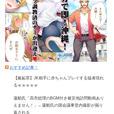
おすすめ記事！
【嫉妬罪】JK相手に赤ちゃんプレイする猛者現れ
るｗｗｗｗｗ
蓮舫氏「高市総理のBGM付き被災地訪問動画あり
えません！」←蓮舫氏の国会議事堂内撮影が掘り
返される