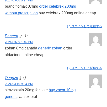
2024-03-06 5:17 PM
brand flomax 0.4mg
order celebrex 200mg
without prescription
buy celebrex 200mg online cheap
ログインして返信する
Pnneen
より:
2024-03-09 1:46 PM
zofran 8mg canada
generic zofran
order
aldactone online cheap
ログインして返信する
Oequzc
より:
2024-03-10 9:04 PM
simvastatin 20mg for sale
buy zocor 10mg
generic
valtrex oral