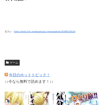
元スレ：
https://hebi.5ch.net/test/read.cgi/news4vip/1634815616/
ゲーム
今日のホットトピック！
↓↓今なら無料で読めます！↓↓