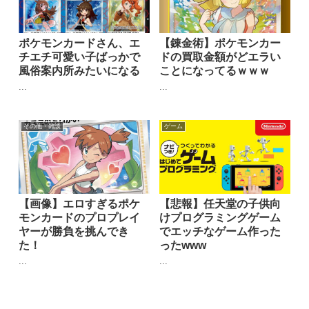
ポケモンカードさん、エ
【錬金術】ポケモンカー
チエチ可愛い子ばっかで
ドの買取金額がどエラい
風俗案内所みたいになる
ことになってるｗｗｗ
...
...
その他・雑談
ゲーム
【画像】エロすぎるポケ
【悲報】任天堂の子供向
モンカードのプロプレイ
けプログラミングゲーム
ヤーが勝負を挑んでき
でエッチなゲーム作った
た！
ったwww
...
...