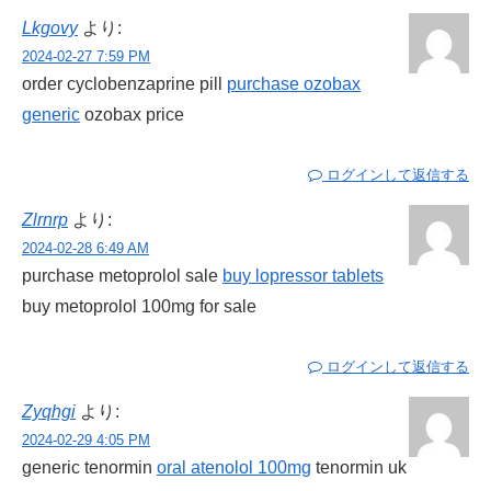
Lkgovy
より:
2024-02-27 7:59 PM
order cyclobenzaprine pill
purchase ozobax
generic
ozobax price
ログインして返信する
Zlrnrp
より:
2024-02-28 6:49 AM
purchase metoprolol sale
buy lopressor tablets
buy metoprolol 100mg for sale
ログインして返信する
Zyqhgi
より:
2024-02-29 4:05 PM
generic tenormin
oral atenolol 100mg
tenormin uk