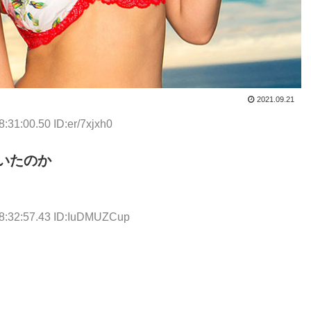
2021.09.21
:31:00.50 ID:er/7xjxh0
いたのか
18:32:57.43 ID:IuDMUZCup