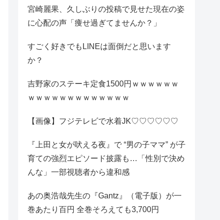
宮崎麗果、久しぶりの投稿で見せた現在の姿
に心配の声「痩せ過ぎてませんか？」
すごく好きでもLINEは面倒だと思います
か？
吉野家のステーキ定食1500円ｗｗｗｗｗｗ
ｗｗｗｗｗｗｗｗｗｗｗｗｗ
【画像】フジテレビで水着JK♡♡♡♡♡♡
『上田と女が吠える夜』で “男の子ママ” が子
育ての強烈エピソード披露も…「性別で決め
んな」一部視聴者から違和感
あの奥浩哉先生の『Gantz』（電子版）が一
巻あたり百円 全巻そろえても3,700円