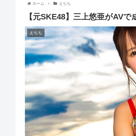
ホーム
えちち
【元SKE48】三上悠亜がAV
えちち