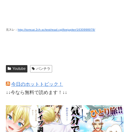
元スレ：
http://tomcat.2ch.sc/test/read.cgi/livejupiter/1630998978/
Youtube
パンチラ
今日のホットトピック！
↓↓今なら無料で読めます！↓↓