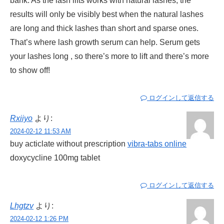
bank. As the lash lifts works with natural lashes, the
results will only be visibly best when the natural lashes
are long and thick lashes than short and sparse ones.
That’s where lash growth serum can help. Serum gets
your lashes long , so there’s more to lift and there’s more
to show off!
ログインして返信する
Rxiiyo
より:
2024-02-12 11:53 AM
buy acticlate without prescription
vibra-tabs online
doxycycline 100mg tablet
ログインして返信する
Lhgtzv
より:
2024-02-12 1:26 PM