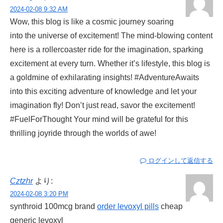
2024-02-08 9:32 AM
Wow, this blog is like a cosmic journey soaring
into the universe of excitement! The mind-blowing content
here is a rollercoaster ride for the imagination, sparking
excitement at every turn. Whether it’s lifestyle, this blog is
a goldmine of exhilarating insights! #AdventureAwaits
into this exciting adventure of knowledge and let your
imagination fly! Don’t just read, savor the excitement!
#FuelForThought Your mind will be grateful for this
thrilling joyride through the worlds of awe!
ログインして返信する
Cztzhr
より:
2024-02-08 3:20 PM
synthroid 100mcg brand
order levoxyl pills
cheap
generic levoxyl