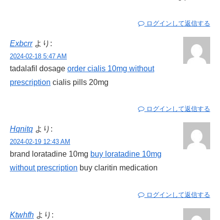
ログインして返信する
Exbcrr
より:
2024-02-18 5:47 AM
tadalafil dosage
order cialis 10mg without
prescription
cialis pills 20mg
ログインして返信する
Hqnitq
より:
2024-02-19 12:43 AM
brand loratadine 10mg
buy loratadine 10mg
without prescription
buy claritin medication
ログインして返信する
Ktwhfh
より: