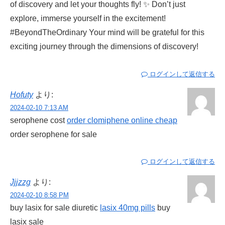
of discovery and let your thoughts fly! ✨ Don’t just
explore, immerse yourself in the excitement!
#BeyondTheOrdinary Your mind will be grateful for this
exciting journey through the dimensions of discovery!
ログインして返信する
Hofuty
より:
2024-02-10 7:13 AM
serophene cost
order clomiphene online cheap
order serophene for sale
ログインして返信する
Jjjzzg
より:
2024-02-10 8:58 PM
buy lasix for sale diuretic
lasix 40mg pills
buy
lasix sale