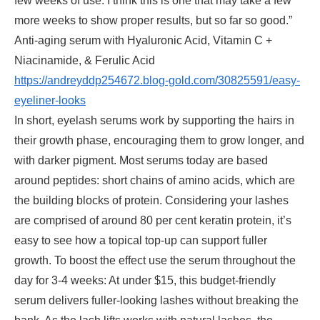
few weeks of use. I think this is one that may take a few
more weeks to show proper results, but so far so good.”
Anti-aging serum with Hyaluronic Acid, Vitamin C +
Niacinamide, & Ferulic Acid
https://andreyddp254672.blog-gold.com/30825591/easy-
eyeliner-looks
In short, eyelash serums work by supporting the hairs in
their growth phase, encouraging them to grow longer, and
with darker pigment. Most serums today are based
around peptides: short chains of amino acids, which are
the building blocks of protein. Considering your lashes
are comprised of around 80 per cent keratin protein, it’s
easy to see how a topical top-up can support fuller
growth. To boost the effect use the serum throughout the
day for 3-4 weeks: At under $15, this budget-friendly
serum delivers fuller-looking lashes without breaking the