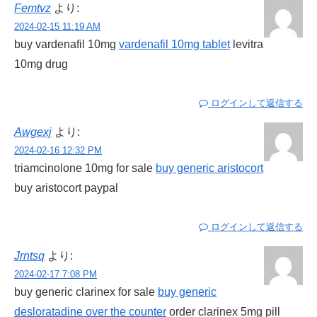
Femtvz
より:
2024-02-15 11:19 AM
buy vardenafil 10mg
vardenafil 10mg tablet
levitra
10mg drug
ログインして返信する
Awgexj
より:
2024-02-16 12:32 PM
triamcinolone 10mg for sale
buy generic aristocort
buy aristocort paypal
ログインして返信する
Jrntsq
より:
2024-02-17 7:08 PM
buy generic clarinex for sale
buy generic
desloratadine over the counter
order clarinex 5mg pill