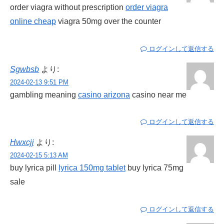
order viagra without prescription
order viagra
online cheap
viagra 50mg over the counter
ログインして返信する
Sgwbsb
より:
2024-02-13 9:51 PM
gambling meaning
casino arizona
casino near me
ログインして返信する
Hwxcjj
より:
2024-02-15 5:13 AM
buy lyrica pill
lyrica 150mg tablet
buy lyrica 75mg
sale
ログインして返信する