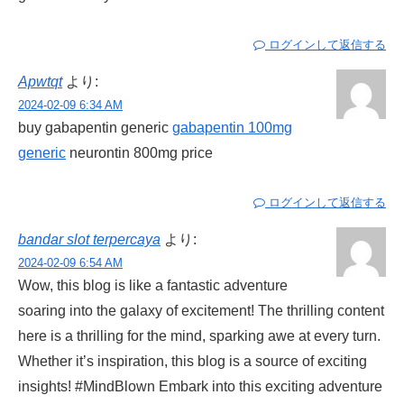
ログインして返信する
Apwtqt
より:
2024-02-09 6:34 AM
buy gabapentin generic
gabapentin 100mg
generic
neurontin 800mg price
ログインして返信する
bandar slot terpercaya
より:
2024-02-09 6:54 AM
Wow, this blog is like a fantastic adventure
soaring into the galaxy of excitement! The thrilling content
here is a thrilling for the mind, sparking awe at every turn.
Whether it’s inspiration, this blog is a source of exciting
insights! #MindBlown Embark into this exciting adventure