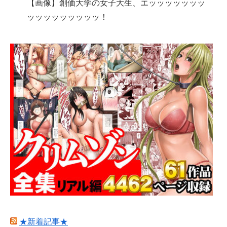
【画像】創価大学の女子大生、エッッッッッッッ
ッッッッッッッッッ！
★新着記事★