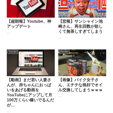
【超朗報】Youtube、神
【悲報】サンシャイン池
アップデート
崎さん、再生回数が欲し
くて無茶しすぎてしまう
...
...
Youtube
Youtube
【動画】まだ若い人妻さ
【画像】バイク女子さ
んが、赤ちゃんにおっぱ
ん、エチチな格好でオイ
いをあげる動画を
ル交換してしまうｗｗｗ
YouTubeにアップして月
...
100万くらい稼いでるんだ
が…
...