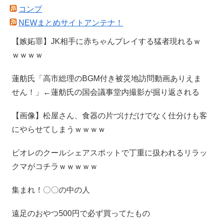
コンプ
NEWまとめサイトアンテナ！
【嫉妬罪】JK相手に赤ちゃんプレイする猛者現れるｗ
ｗｗｗｗ
蓮舫氏「高市総理のBGM付き被災地訪問動画ありえま
せん！」←蓮舫氏の国会議事堂内撮影が掘り返される
【画像】松屋さん、食器の片づけだけでなく仕分けも客
にやらせてしまうｗｗｗｗ
ビオレのクールシェアスポットで丁重に扱われるリラッ
クマがコチラｗｗｗｗｗ
集まれ！〇〇の中の人
遠足のおやつ500円で必ず買ってたもの