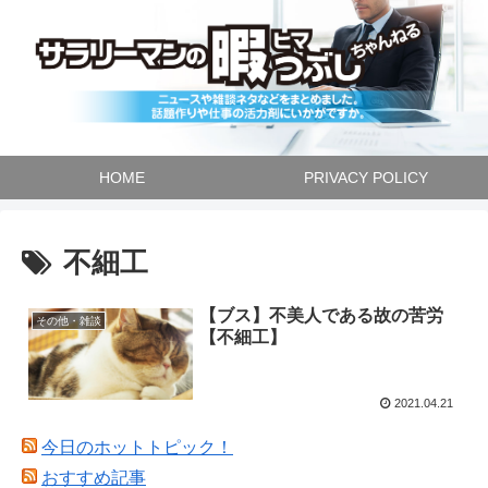
HOME
PRIVACY POLICY
不細工
【ブス】不美人である故の苦労
その他・雑談
【不細工】
2021.04.21
今日のホットトピック！
おすすめ記事