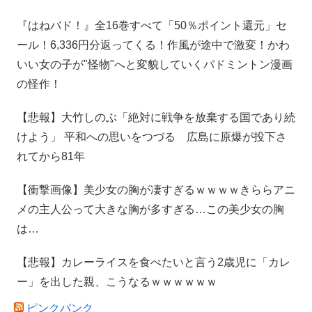
『はねバド！』全16巻すべて「50％ポイント還元」セ
ール！6,336円分返ってくる！作風が途中で激変！かわ
いい女の子が"怪物"へと変貌していくバドミントン漫画
の怪作！
【悲報】大竹しのぶ「絶対に戦争を放棄する国であり続
けよう」 平和への思いをつづる 広島に原爆が投下さ
れてから81年
【衝撃画像】美少女の胸が凄すぎるｗｗｗｗきららアニ
メの主人公って大きな胸が多すぎる…この美少女の胸
は…
【悲報】カレーライスを食べたいと言う2歳児に「カレ
ー」を出した親、こうなるｗｗｗｗｗｗ
ピンクパンク