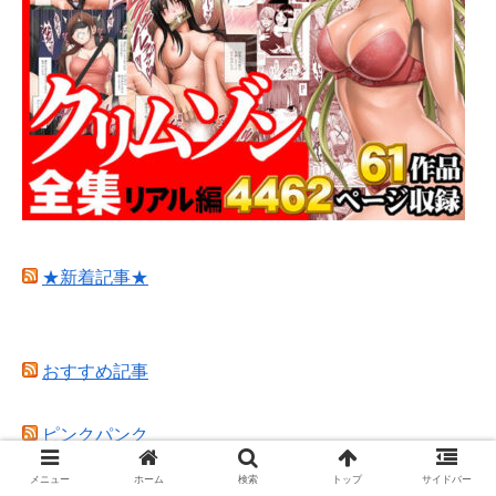
★新着記事★
おすすめ記事
ピンクパンク
Hello world!
メニュー
ホーム
検索
トップ
サイドバー