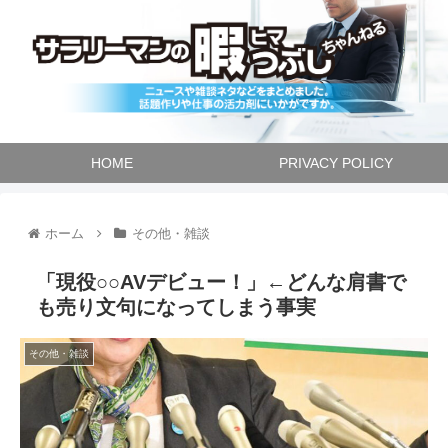
HOME
PRIVACY POLICY
ホーム
その他・雑談
「現役○○AVデビュー！」←どんな肩書で
も売り文句になってしまう事実
その他・雑談