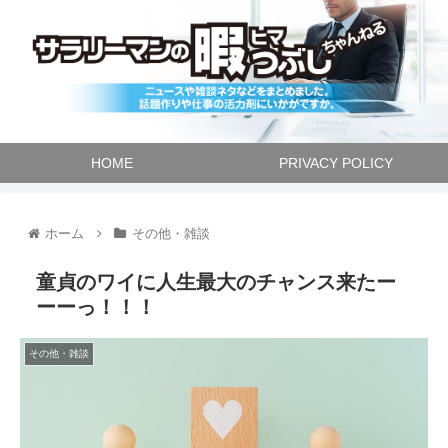
HOME
PRIVACY POLICY
ホーム
その他・雑談
童貞のワイに人生最大のチャンス来たー
ーーっ！！！
その他・雑談