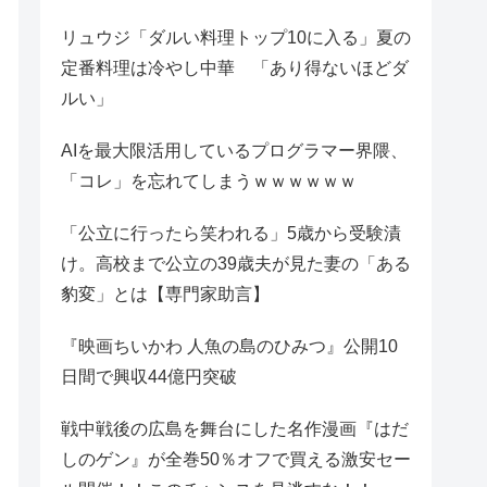
リュウジ「ダルい料理トップ10に入る」夏の
定番料理は冷やし中華 「あり得ないほどダ
ルい」
AIを最大限活用しているプログラマー界隈、
「コレ」を忘れてしまうｗｗｗｗｗｗ
「公立に行ったら笑われる」5歳から受験漬
け。高校まで公立の39歳夫が見た妻の「ある
豹変」とは【専門家助言】
『映画ちいかわ 人魚の島のひみつ』公開10
日間で興収44億円突破
戦中戦後の広島を舞台にした名作漫画『はだ
しのゲン』が全巻50％オフで買える激安セー