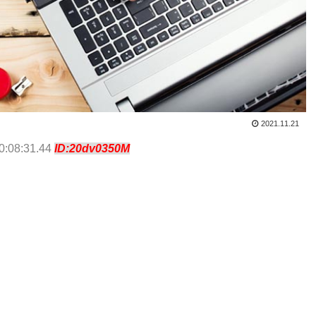
2021.11.21
0:08:31.44
ID:20dv0350M