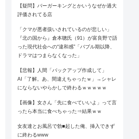
【疑問】バーガーキングとかいうなぜか過大
評価されてる店
「クマが悪者扱いされているのが悲しい」
『北の国から』倉本聰氏（91）が富良野で語
った現代社会への“違和感”「バブル期以降、
ドラマはつまらなくなった」
【悲報】人間「バックアップ作成して」
AI「了解。あ、間違えちゃったｗ」→シャレ
にならないやらかしで終わるｗｗｗｗｗ
【画像】女さん「先に食べていいよ」って言
ったら本当に食べちゃった⇒結果ｗｗ
女友達とお風呂で勃■起した俺、挿入できず
に終わるwww