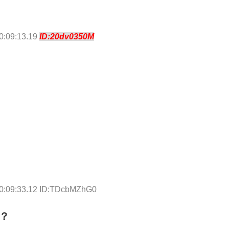
0:09:13.19
ID:20dv0350M
00:09:33.12 ID:TDcbMZhG0
？