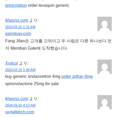
prescription
order levaquin generic
khasiss.com
より:
2024-03-10 1:31 AM
parrotsav.com
Fang Jifan은 고개를 끄덕이고 두 사람은 다른 하나보다 먼
저 Meridian Gate에 도착했습니다.
Xvacui
より:
2024-03-10 1:49 AM
buy generic ondansetron 4mg
order zofran 8mg
spironolactone 25mg for sale
khasiss.com
より:
2024-03-10 4:13 AM
raytalktech.com