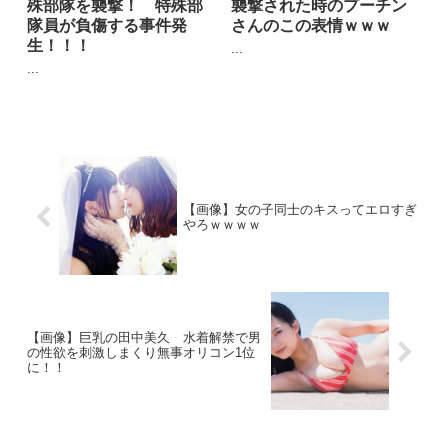
殊部隊を襲撃！ 特殊部
襲撃された時のプーチン
隊員が負傷する事件発
さんのこの表情ｗｗｗ
生！！！
...
...
【画像】女の子同士のキスってエロすぎ
やろｗｗｗｗ
【画像】巨乳の田中美久 水着解禁で男
の性欲を刺激しまくり無事オリコン1位
に！！