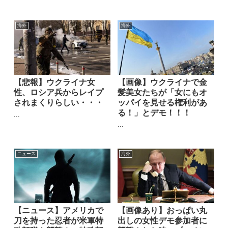
海外
海外
【悲報】ウクライナ女
【画像】ウクライナで金
性、ロシア兵からレイプ
髪美女たちが「女にもオ
されまくりらしい・・・
ッパイを見せる権利があ
る！」とデモ！！！
...
...
ニュース
海外
【ニュース】アメリカで
【画像あり】おっぱい丸
刀を持った忍者が米軍特
出しの女性デモ参加者に