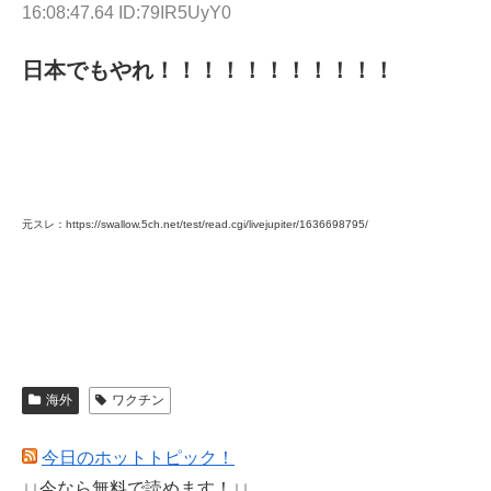
16:08:47.64 ID:79IR5UyY0
日本でもやれ！！！！！！！！！！！
元スレ：https://swallow.5ch.net/test/read.cgi/livejupiter/1636698795/
海外
ワクチン
今日のホットトピック！
↓↓今なら無料で読めます！↓↓