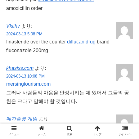
amoxicillin order
Vktihv
より:
2024-03-13 5:08 PM
finasteride over the counter
diflucan drug
brand
fluconazole 200mg
khasiss.com
より:
2024-03-13 10:08 PM
mersingtourism.com
그러나 사람들의 마음을 안정시키는 데 있어서 그들의 공
헌은 크다고 말해야 할 것입니다.
메가슬롯 게임
より:
2024-03-14 2:55 AM
sm-casino1.com
メニュー
ホーム
検索
トップ
サイドバー